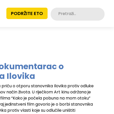
Pretraži:
PODRŽITE ETO
dokumentarac o
 Ilovika
u priču o otporu stanovnika Ilovika protiv odluke
ihov način života. U riječkom Art kinu održana je
filma “Kako je počela pobuna na mom otoku”
aj jedinstveni film govorio je o borbi stanovnika
a protiv vlasti koje su odlučile uništiti