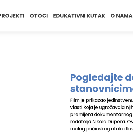
PROJEKTI
OTOCI
EDUKATIVNI KUTAK
O NAMA
Pogledajte 
stanovnicima
Film je prikazao jedinstven
vlasti koja je ugrožavala nj
premijera dokumentarnog 
redatelja Nikole Dupera. Ov
malog pučinskog otoka Ilovik