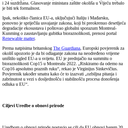
i 24 suzdržana. Glasovanje ministara zaštite okoliša u Vijeću trebalo
je biti tek formalnost.
Ipak, nekoliko članica EU-a, uključujući Italiju i Mađarsku,
ponovno je spriječila usvajanje zakona, koji bi preokrenuo desetljeća
degradacije ekosustava i poštovao globalni sporazum Montreal-
Kunming o zaustavljanju gubitka bioraznolikosti, prenosi portal
Renewable matter
.
Prema natpisima britanskog
The Guardiana
, Europski povjerenik za
okoliš upozorio je da bi odlaganje zakona na neodređeno vrijeme
uništilo ugled EU-a u svijetu. EU je prednjačio na summitu o
bioraznolikosti Cop15 u Montrealu 2022. „Riskiramo da odemo na
Cop16 apsolutno praznih ruku“, rekao je Virginijus Sinkevičius.
Povjerenik također smatra kako će to izazvati „ozbiljna pitanja i
zabrinutost u vezi s dosljednošću i stabilnošću procesa donošenja
odluka u EU“.
Ciljevi Uredbe o obnovi prirode
Uredbom o obnovi prirode postavio se cilj da EU obnovi barem 20