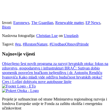
Izvori:
Euronews
,
The Guardian
,
Renewable matter
,
EP News
,
Biom
Naslovna fotografija:
Christian Lue
on
Unsplash
Tagovi:
#eu
,
#RestoreNature
,
#UredbaoObnoviPrirode
Najnovije vijesti
Objavljeno šest novih programa za razvoj hrvatskih otoka: fokus na
zdravstvu, gospodarstvu i infrastrukturi
BRAČ: Sutivan dobio
spomenik posvećen bračkom iseljeništvu i dr. Antoniju Rendiću
Ivanoviću
Kako mladi vide održivu budućnost hrvatskih otoka?
Cres i Lošinj dobivaju nove autobusne linije
Projekt je sufinanciran od strane Ministarstva regionalnog razvoja i
fondova Europske unije te Fonda za zaštitu okoliša i energetsku
učinkovitost