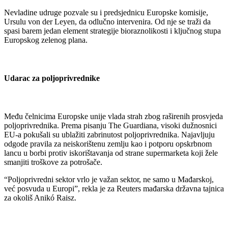
Nevladine udruge pozvale su i predsjednicu Europske komisije,
Ursulu von der Leyen, da odlučno intervenira. Od nje se traži da
spasi barem jedan element strategije bioraznolikosti i ključnog stupa
Europskog zelenog plana.
Udarac za poljoprivrednike
Među čelnicima Europske unije vlada strah zbog raširenih prosvjeda
poljoprivrednika. Prema pisanju The Guardiana, visoki dužnosnici
EU-a pokušali su ublažiti zabrinutost poljoprivrednika. Najavljuju
odgode pravila za neiskorištenu zemlju kao i potporu opskrbnom
lancu u borbi protiv iskorištavanja od strane supermarketa koji žele
smanjiti troškove za potrošače.
“Poljoprivredni sektor vrlo je važan sektor, ne samo u Mađarskoj,
već posvuda u Europi”, rekla je za Reuters mađarska državna tajnica
za okoliš Anikó Raisz.