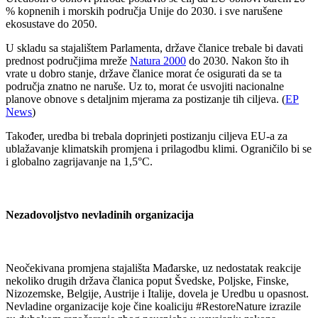
% kopnenih i morskih područja Unije do 2030. i sve narušene
ekosustave do 2050.
U skladu sa stajalištem Parlamenta, države članice trebale bi davati
prednost područjima mreže
Natura 2000
do 2030. Nakon što ih
vrate u dobro stanje, države članice morat će osigurati da se ta
područja znatno ne naruše. Uz to, morat će usvojiti nacionalne
planove obnove s detaljnim mjerama za postizanje tih ciljeva. (
EP
News
)
Također, uredba bi trebala doprinjeti postizanju ciljeva EU-a za
ublažavanje klimatskih promjena i prilagodbu klimi. Ograničilo bi se
i globalno zagrijavanje na 1,5°C.
Nezadovoljstvo nevladinih organizacija
Neočekivana promjena stajališta Mađarske, uz nedostatak reakcije
nekoliko drugih država članica poput Švedske, Poljske, Finske,
Nizozemske, Belgije, Austrije i Italije, dovela je Uredbu u opasnost.
Nevladine organizacije koje čine koaliciju #RestoreNature izrazile