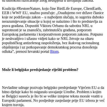
su dubokom razočaranje zbog neuspjeha u usvajanju zakona.
Koalicija #RestoreNature, koju čine BirdLife Europe, ClientEarth,
EEB i WWF EU, snažno poručuje: „Osuđujemo sve države članice
koje ne podržavaju zakon – u najboljem slučaju, to sugerira duboko
nerazumijevanje situacije u kojoj se nalazimo i što to predstavlja za
prava građana. Dopustiti Viktoru Orbanu da sabotira NRL u
suprotnosti je sa znanošću, zabrinutošću građana, potporom
Europskog parlamenta i korporativnom potporom zakonu. Potpuno
je neshvatljivo i užasno vidjeti kako se NRL žrtvuje na oltaru
populističkog antizelenog raspoloženja, bez ikakvog racionalnog
objašnjenja i uz potkopavanje demokratskog procesa donošenja
odluka”, prenosi hrvatski portal
Biom
.
Može li belgijsko predsjedanje riješiti problem?
Nevladine udruge pozivaju belgijsko predsjedanje Vijećem EU-a da
hitno djeluje kako bi osiguralo usvajanje Uredbe. Problem s kojim
se Belgijci susreću je što bi se velike izmjene teksta morale vratiti u
Europski parlament. No posljednje zasjedanje prije EU izbora je već
krajem travnja.