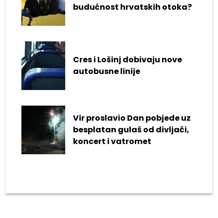
budućnost hrvatskih otoka?
Cres i Lošinj dobivaju nove
autobusne linije
Vir proslavio Dan pobjede uz
besplatan gulaš od divljači,
koncert i vatromet