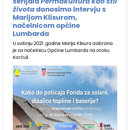
serijala
Permakultura kao stil
života
donosimo intervju s
Marijom Klisurom,
načelnicom općine
Lumbarda
U svibnju 2021. godine Marija Klisura izabrana
je za načelnicu Općine Lumbarda na otoku
Korčuli.