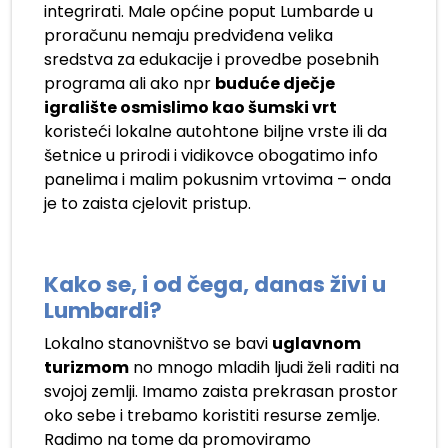
integrirati. Male općine poput Lumbarde u
proračunu nemaju predviđena velika
sredstva za edukacije i provedbe posebnih
programa ali ako npr
buduće dječje
igralište osmislimo kao šumski vrt
koristeći lokalne autohtone biljne vrste ili da
šetnice u prirodi i vidikovce obogatimo info
panelima i malim pokusnim vrtovima – onda
je to zaista cjelovit pristup.
Kako se, i od čega, danas živi u
Lumbardi?
Lokalno stanovništvo se bavi
uglavnom
turizmom
no mnogo mladih ljudi želi raditi na
svojoj zemlji. Imamo zaista prekrasan prostor
oko sebe i trebamo koristiti resurse zemlje.
Radimo na tome da promoviramo