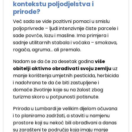
kontekstu poljodjelstva i
prirode?
Već sada se vide pozitivni pomaci u smislu
poljoprivrede – ljudi intenzivnije čiste parcele i
sade povrće, lozu i masline. Ima primjera i
sadnje utilitarnih stabala i voćaka – smokava,
rogača, agruma… ali premalo.
Nadam se da će za desetak godina
više
obitelji aktivno obrađivati svoju zemlju
uz
manje korištenja umjetnih pesticida, herbicida
i nadohrana te da će biti zastupljene i
domaće životinje koje su na žalost zbog
turizma skoro u potpunosti potisnute.
Priroda u Lumbardi je velikim dijelom očuvana
i to planiramo zadržati, a staviti u namjenu
prostore koji su nekoć bili obrađivani a danas
su zarašteni te područja koja imaju manje