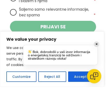
i slažem s njima
*
Šaljemo samo relevantne informacije, 
bez spama
*
PRIJAVI SE
We value your privacy
Klikom na gumb dajete suglasnost za
✕
primanje novosti Pokreta Otoka te se
We use cookies to enhance your browsing experience,
Bok, dobrodošli u vaš izvor informacija
politikom privatnosti.
slažete s
serve personalized ads or content, and analyze our
o energetskoj tranziciji te održivom i
strateškom razvoju otoka!
traffic. By clicking "Accept All", you consent to our use
DRUŠTVENE MREŽE
of cookies.
Customize
Reject All
Accept All
Impressum
Politike privatnosti