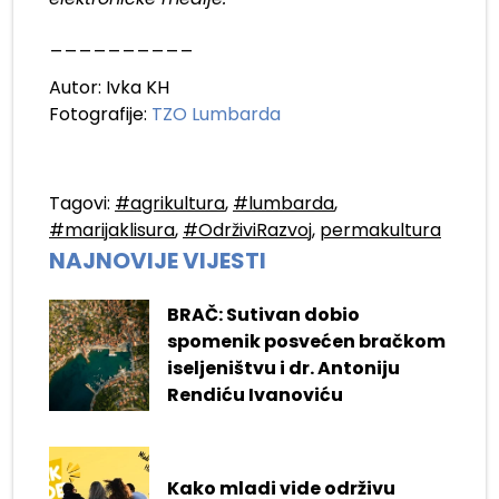
__________
Autor: Ivka KH
Fotografije:
TZO Lumbarda
Tagovi:
#agrikultura
,
#lumbarda
,
#marijaklisura
,
#OdrživiRazvoj
,
permakultura
NAJNOVIJE VIJESTI
BRAČ: Sutivan dobio
spomenik posvećen bračkom
iseljeništvu i dr. Antoniju
Rendiću Ivanoviću
Kako mladi vide održivu