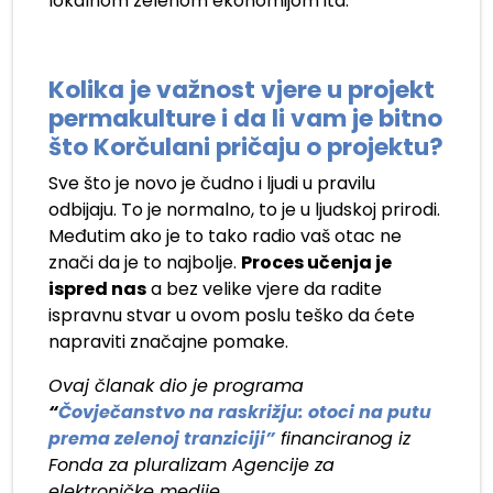
lokalnom zelenom ekonomijom itd.
Kolika je važnost vjere u projekt
permakulture i da li vam je bitno
što Korčulani pričaju o projektu?
Sve što je novo je čudno i ljudi u pravilu
odbijaju. To je normalno, to je u ljudskoj prirodi.
Međutim ako je to tako radio vaš otac ne
znači da je to najbolje.
Proces učenja je
ispred nas
a bez velike vjere da radite
ispravnu stvar u ovom poslu teško da ćete
napraviti značajne pomake.
Ovaj članak dio je programa
“
Čovječanstvo na raskrižju: otoci na putu
prema zelenoj tranziciji”
financiranog iz
Fonda za pluralizam Agencije za
elektroničke medije.