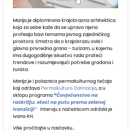
Marija je diplomirana krajobrazna arhitektica
koja za sebe kaže da se upravo njena
profesija bavi temama javnog zajedničkog
prostora. Smatra da o krajobrazu ovisi i
glavna privredna grana – turizam, u kojemu
ima dugogodišnje iskustvo rada prateći
trendove i razumijevajući potrebe građana i
turista.
Marija je i polaznica permakulturnog tečaja
koji održava
Permakultura Dalmacija
, a u
sklopu programa
“
Čovječanstvo na
raskrižju: otoci na putu prema zelenoj
tranziciji”
i
ntervju s načelnicom održala je
Ivana KH.
Više pročitajte u nastavku…