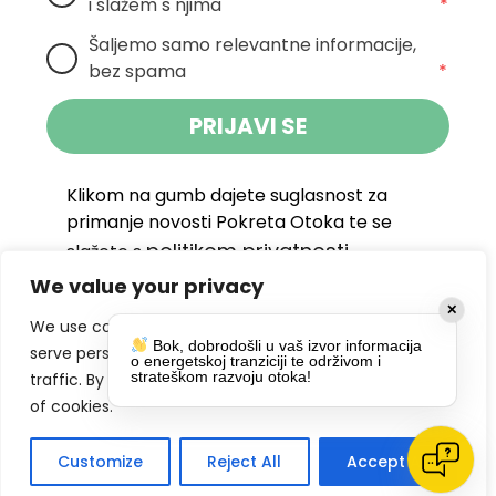
i slažem s njima
*
Šaljemo samo relevantne informacije, 
bez spama
*
PRIJAVI SE
Klikom na gumb dajete suglasnost za
primanje novosti Pokreta Otoka te se
politikom privatnosti.
slažete s
We value your privacy
DRUŠTVENE MREŽE
✕
We use cookies to enhance your browsing experience,
Bok, dobrodošli u vaš izvor informacija
serve personalized ads or content, and analyze our
o energetskoj tranziciji te održivom i
strateškom razvoju otoka!
traffic. By clicking "Accept All", you consent to our use
of cookies.
Customize
Reject All
Accept All
Impressum
Politike privatnosti