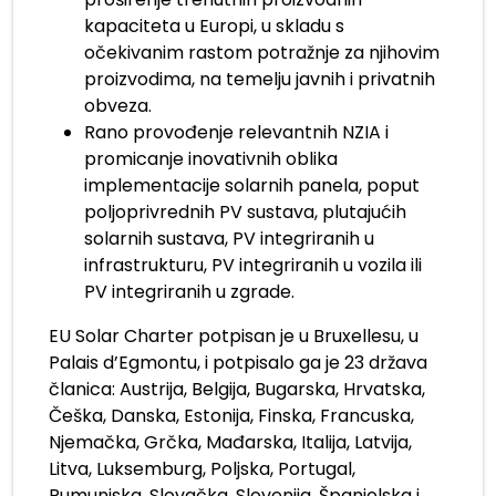
kapaciteta u Europi, u skladu s
očekivanim rastom potražnje za njihovim
proizvodima, na temelju javnih i privatnih
obveza.
Rano provođenje relevantnih NZIA i
promicanje inovativnih oblika
implementacije solarnih panela, poput
poljoprivrednih PV sustava, plutajućih
solarnih sustava, PV integriranih u
infrastrukturu, PV integriranih u vozila ili
PV integriranih u zgrade.
EU Solar Charter potpisan je u Bruxellesu, u
Palais d’Egmontu, i potpisalo ga je 23 država
članica: Austrija, Belgija, Bugarska, Hrvatska,
Češka, Danska, Estonija, Finska, Francuska,
Njemačka, Grčka, Mađarska, Italija, Latvija,
Litva, Luksemburg, Poljska, Portugal,
Rumunjska, Slovačka, Slovenija, Španjolska i