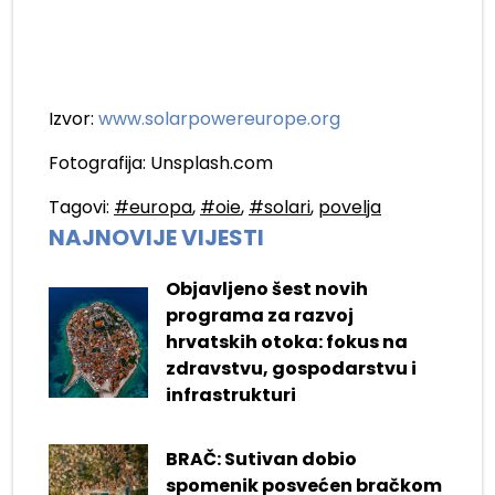
Izvor:
www.solarpowereurope.org
Fotografija: Unsplash.com
Tagovi:
#europa
,
#oie
,
#solari
,
povelja
NAJNOVIJE VIJESTI
Objavljeno šest novih
programa za razvoj
hrvatskih otoka: fokus na
zdravstvu, gospodarstvu i
infrastrukturi
BRAČ: Sutivan dobio
spomenik posvećen bračkom