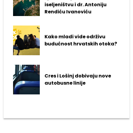
iseljeništvu i dr. Antoniju
Rendiću Ivanoviću
Kako mladi vide održivu
budućnost hrvatskih otoka?
Cres i Lošinj dobivaju nove
autobusne linije