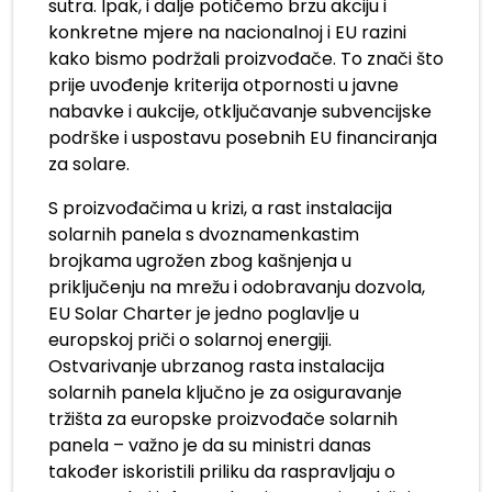
sutra. Ipak, i dalje potičemo brzu akciju i
konkretne mjere na nacionalnoj i EU razini
kako bismo podržali proizvođače. To znači što
prije uvođenje kriterija otpornosti u javne
nabavke i aukcije, otključavanje subvencijske
podrške i uspostavu posebnih EU financiranja
za solare.
S proizvođačima u krizi, a rast instalacija
solarnih panela s dvoznamenkastim
brojkama ugrožen zbog kašnjenja u
priključenju na mrežu i odobravanju dozvola,
EU Solar Charter je jedno poglavlje u
europskoj priči o solarnoj energiji.
Ostvarivanje ubrzanog rasta instalacija
solarnih panela ključno je za osiguravanje
tržišta za europske proizvođače solarnih
panela – važno je da su ministri danas
također iskoristili priliku da raspravljaju o