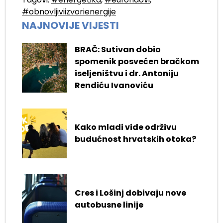
#obnovljiviizvorienergije
NAJNOVIJE VIJESTI
BRAČ: Sutivan dobio
spomenik posvećen bračkom
iseljeništvu i dr. Antoniju
Rendiću Ivanoviću
Kako mladi vide održivu
budućnost hrvatskih otoka?
Cres i Lošinj dobivaju nove
autobusne linije