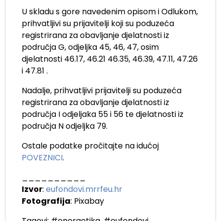
U skladu s gore navedenim opisom i Odlukom,
prihvatljivi su prijavitelji koji su poduzeća
registrirana za obavljanje djelatnosti iz
područja G, odjeljka 45, 46, 47, osim
djelatnosti 46.17, 46.21 46.35, 46.39, 47.11, 47.26
i 47.81 .
Nadalje, prihvatljivi prijavitelji su poduzeća
registrirana za obavljanje djelatnosti iz
područja I odjeljaka 55 i 56 te djelatnosti iz
područja N odjeljka 79.
Ostale podatke pročitajte na idućoj
POVEZNICI
.
__________
Izvor
:
eufondovi.mrrfeu.hr
Fotografija
: Pixabay
Tagovi:
#energetika
,
#eufondovi
,