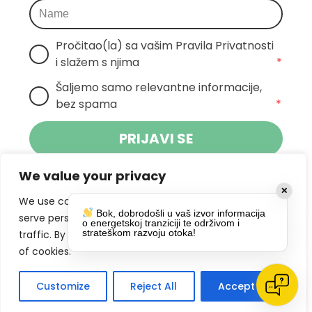
Pročitao(la) sa vašim Pravila Privatnosti 
i slažem s njima
*
Šaljemo samo relevantne informacije, 
bez spama
*
PRIJAVI SE
We value your privacy
Klikom na gumb dajete suglasnost za
✕
primanje novosti Pokreta Otoka te se
We use cookies to enhance your browsing experience,
Bok, dobrodošli u vaš izvor informacija
politikom privatnosti.
slažete s
serve personalized ads or content, and analyze our
o energetskoj tranziciji te održivom i
strateškom razvoju otoka!
traffic. By clicking "Accept All", you consent to our use
DRUŠTVENE MREŽE
of cookies.
Customize
Reject All
Accept All