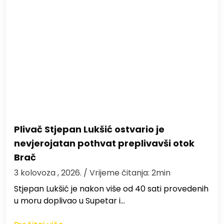
Plivač Stjepan Lukšić ostvario je
nevjerojatan pothvat preplivavši otok
Brač
3 kolovoza , 2026.
/ Vrijeme čitanja: 2min
St​jepan Lukšić je nakon više od 40 sati provedenih
u moru doplivao u Supetar i…