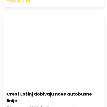
Pročitaj više
Cres i Lošinj dobivaju nove autobusne
linije