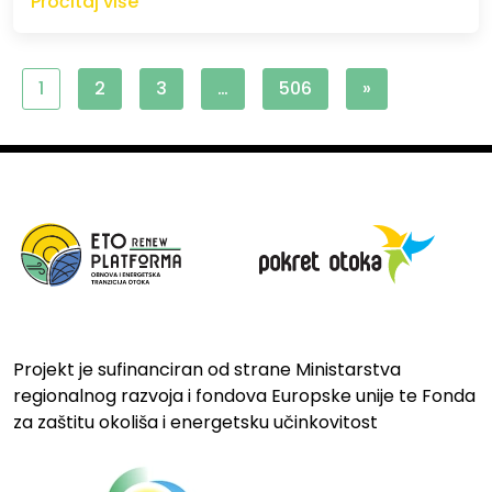
Pročitaj više
1
2
3
…
506
»
Projekt je sufinanciran od strane Ministarstva
regionalnog razvoja i fondova Europske unije te Fonda
za zaštitu okoliša i energetsku učinkovitost