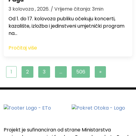
3 kolovoza , 2026.
/ Vrijeme čitanja: 3min
Od 1. do 17. kolovoza publiku očekuju koncerti,
kazalište, izložba i jedinstveni umjetnički program
na…
Pročitaj više
1
2
3
…
506
»
Projekt je sufinanciran od strane Ministarstva