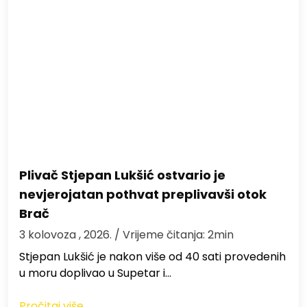
Plivač Stjepan Lukšić ostvario je
nevjerojatan pothvat preplivavši otok
Brač
3 kolovoza , 2026.
/ Vrijeme čitanja: 2min
St​jepan Lukšić je nakon više od 40 sati provedenih
u moru doplivao u Supetar i…
Pročitaj više