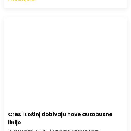
Cres i Lošinj dobivaju nove autobusne
linije