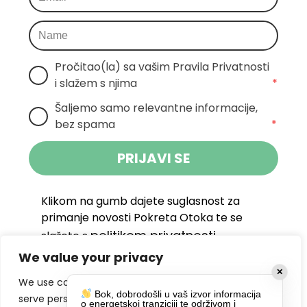
Pročitao(la) sa vašim Pravila Privatnosti 
i slažem s njima
*
Šaljemo samo relevantne informacije, 
bez spama
*
PRIJAVI SE
Klikom na gumb dajete suglasnost za
primanje novosti Pokreta Otoka te se
politikom privatnosti.
slažete s
We value your privacy
DRUŠTVENE MREŽE
✕
We use cookies to enhance your browsing experience,
Bok, dobrodošli u vaš izvor informacija
serve personalized ads or content, and analyze our
o energetskoj tranziciji te održivom i