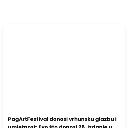
PagArtFestival donosi vrhunsku glazbu i
umjetnost: Evo što donosi 28. izdanje u