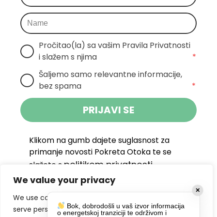
Pročitao(la) sa vašim Pravila Privatnosti 
i slažem s njima
*
Šaljemo samo relevantne informacije, 
bez spama
*
PRIJAVI SE
Klikom na gumb dajete suglasnost za
primanje novosti Pokreta Otoka te se
politikom privatnosti.
slažete s
We value your privacy
DRUŠTVENE MREŽE
✕
We use cookies to enhance your browsing experience,
Bok, dobrodošli u vaš izvor informacija
serve personalized ads or content, and analyze our
o energetskoj tranziciji te održivom i