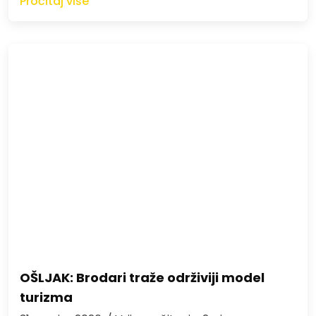
Pročitaj više
OŠLJAK: Brodari traže održiviji model
turizma