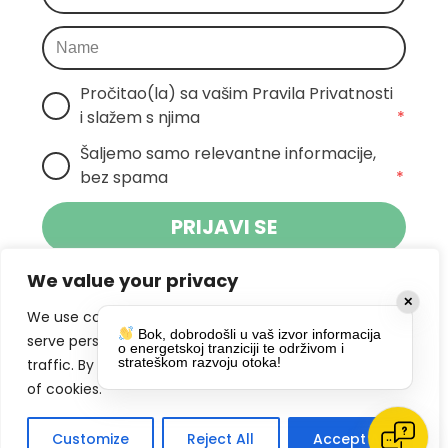
Pročitao(la) sa vašim Pravila Privatnosti 
i slažem s njima
*
Šaljemo samo relevantne informacije, 
bez spama
*
PRIJAVI SE
We value your privacy
Klikom na gumb dajete suglasnost za
✕
primanje novosti Pokreta Otoka te se
We use cookies to enhance your browsing experience,
Bok, dobrodošli u vaš izvor informacija
politikom privatnosti.
slažete s
serve personalized ads or content, and analyze our
o energetskoj tranziciji te održivom i
strateškom razvoju otoka!
traffic. By clicking "Accept All", you consent to our use
DRUŠTVENE MREŽE
of cookies.
Customize
Reject All
Accept All