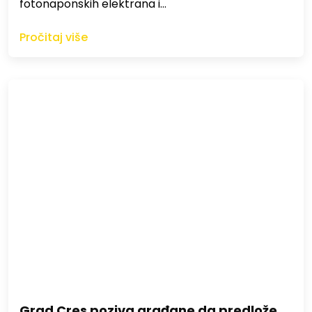
fotonaponskih elektrana i…
Pročitaj više
Grad Cres poziva građane da predlože