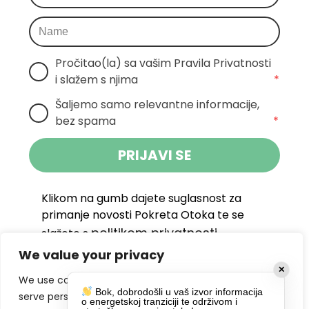
Pročitao(la) sa vašim Pravila Privatnosti 
i slažem s njima
*
Šaljemo samo relevantne informacije, 
bez spama
*
PRIJAVI SE
Klikom na gumb dajete suglasnost za
primanje novosti Pokreta Otoka te se
politikom privatnosti.
slažete s
We value your privacy
DRUŠTVENE MREŽE
✕
We use cookies to enhance your browsing experience,
Bok, dobrodošli u vaš izvor informacija
serve personalized ads or content, and analyze our
o energetskoj tranziciji te održivom i