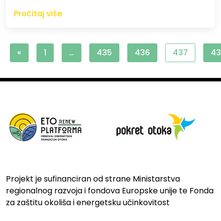
Pročitaj više
«
1
…
435
436
437
43
Projekt je sufinanciran od strane Ministarstva
regionalnog razvoja i fondova Europske unije te Fonda
za zaštitu okoliša i energetsku učinkovitost