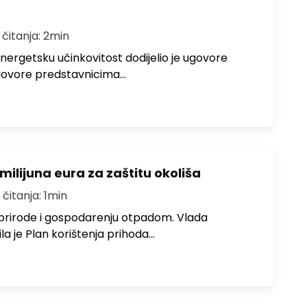
 čitanja: 2min
 energetsku učinkovitost dodijelio je ugovore
 Ugovore predstavnicima…
milijuna eura za zaštitu okoliša
 čitanja: 1min
 prirode i gospodarenju otpadom. Vlada
la je Plan korištenja prihoda…