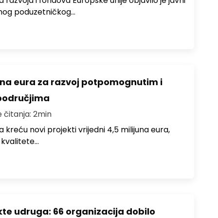
 razvoja i fondova Europske unije objavilo je javni
lnog poduzetničkog…
juna eura za razvoj potpomognutim i
područjima
e čitanja: 2min
 kreću novi projekti vrijedni 4,5 milijuna eura,
 kvalitete…
ekte udruga: 66 organizacija dobilo