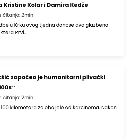
a Kristine Kolar i Damira Kedže
e čitanja: 2min
redbe u Krku ovog tjedna donose dva glazbena
ktera Prvi…
šić započeo je humanitarni plivački
100K”
e čitanja: 2min
e 100 kilometara za oboljele od karcinoma. Nakon