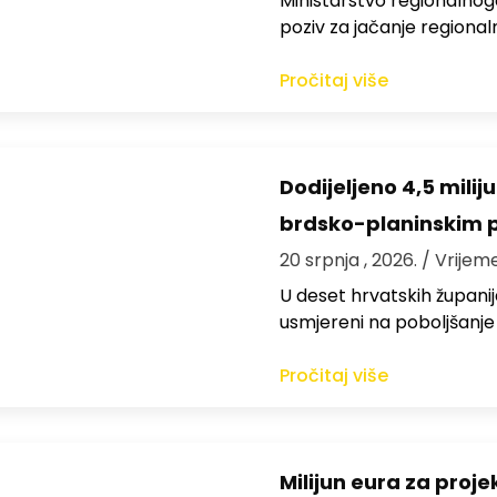
Ministarstvo regionalnoga
poziv za jačanje regiona
Pročitaj više
Dodijeljeno 4,5 mili
brdsko-planinskim 
20 srpnja , 2026.
/ Vrijem
U deset hrvatskih županija
usmjereni na poboljšanje
Pročitaj više
Milijun eura za proj