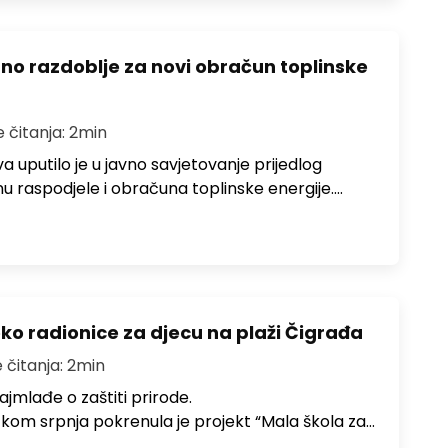
azno razdoblje za novi obračun toplinske
e čitanja: 2min
 uputilo je u javno savjetovanje prijedlog
nu raspodjele i obračuna toplinske energije.…
ko radionice za djecu na plaži Čigrađa
 čitanja: 2min
ajmlađe o zaštiti prirode.
om srpnja pokrenula je projekt “Mala škola za…