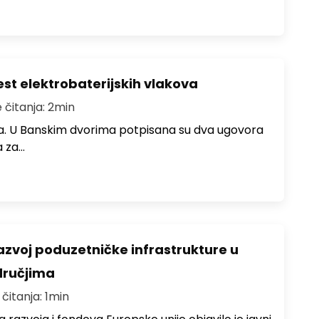
st elektrobaterijskih vlakova
 čitanja: 2min
ura. U Banskim dvorima potpisana su dva ugovora
a za…
razvoj poduzetničke infrastrukture u
ručjima
 čitanja: 1min