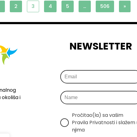
1
2
3
4
5
…
506
»
NEWSLETTER
onalnog
okoliša i
Pročitao(la) sa vašim 
Pravila Privatnosti i slažem s
njima