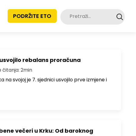
Pretraži:
PODRŽITE ETO
 usvojilo rebalans proračuna
e čitanja: 2min
na svojoj je 7. sjednici usvojilo prve izmjene i
zbene večeri u Krku: Od baroknog