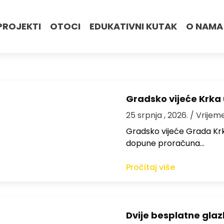
PROJEKTI
OTOCI
EDUKATIVNI KUTAK
O NAMA
Gradsko vijeće Krka
25 srpnja , 2026.
/ Vrijem
Gradsko vijeće Grada Krka 
dopune proračuna…
Pročitaj više
Dvije besplatne gla