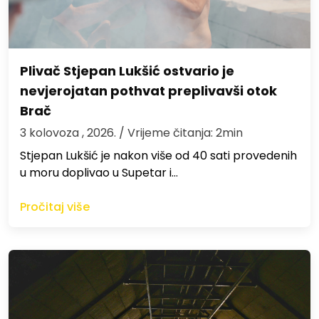
Plivač Stjepan Lukšić ostvario je
nevjerojatan pothvat preplivavši otok
Brač
3 kolovoza , 2026.
/ Vrijeme čitanja: 2min
St​jepan Lukšić je nakon više od 40 sati provedenih
u moru doplivao u Supetar i…
Pročitaj više