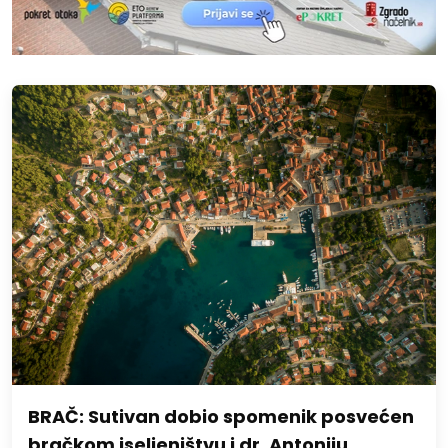
BRAČ: Sutivan dobio spomenik posvećen
bračkom iseljeništvu i dr. Antoniju