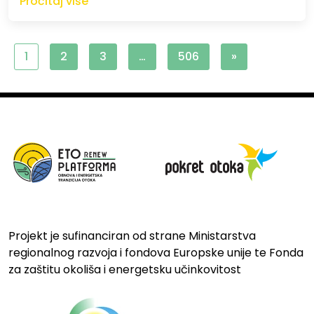
Pročitaj više
1
2
3
…
506
»
Projekt je sufinanciran od strane Ministarstva
regionalnog razvoja i fondova Europske unije te Fonda
za zaštitu okoliša i energetsku učinkovitost