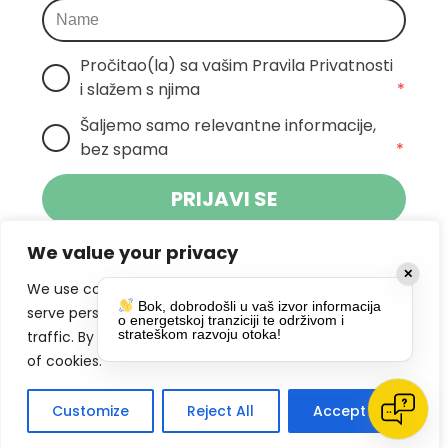
Pročitao(la) sa vašim Pravila Privatnosti 
i slažem s njima
*
Šaljemo samo relevantne informacije, 
bez spama
*
PRIJAVI SE
We value your privacy
Klikom na gumb dajete suglasnost za
✕
primanje novosti Pokreta Otoka te se
We use cookies to enhance your browsing experience,
Bok, dobrodošli u vaš izvor informacija
politikom privatnosti.
slažete s
serve personalized ads or content, and analyze our
o energetskoj tranziciji te održivom i
strateškom razvoju otoka!
traffic. By clicking "Accept All", you consent to our use
DRUŠTVENE MREŽE
of cookies.
Customize
Reject All
Accept All