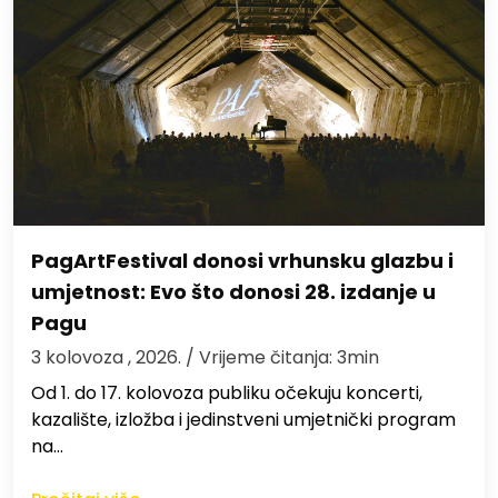
PagArtFestival donosi vrhunsku glazbu i
umjetnost: Evo što donosi 28. izdanje u
Pagu
3 kolovoza , 2026.
/ Vrijeme čitanja: 3min
Od 1. do 17. kolovoza publiku očekuju koncerti,
kazalište, izložba i jedinstveni umjetnički program
na…