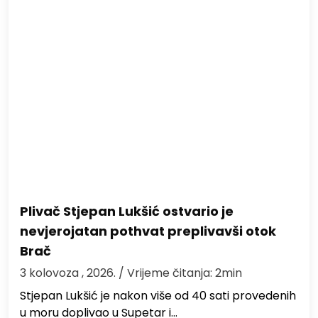
Plivač Stjepan Lukšić ostvario je
nevjerojatan pothvat preplivavši otok
Brač
3 kolovoza , 2026.
/ Vrijeme čitanja: 2min
St​jepan Lukšić je nakon više od 40 sati provedenih
u moru doplivao u Supetar i…