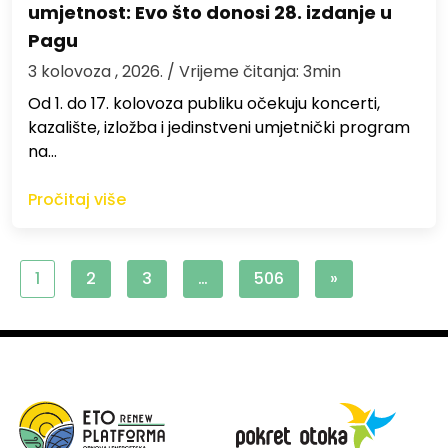
umjetnost: Evo što donosi 28. izdanje u
Pagu
3 kolovoza , 2026.
/ Vrijeme čitanja: 3min
Od 1. do 17. kolovoza publiku očekuju koncerti,
kazalište, izložba i jedinstveni umjetnički program
na…
Pročitaj više
1
2
3
…
506
»