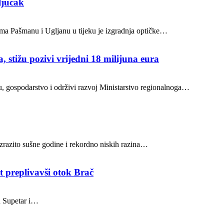
ljučak
ocima Pašmanu i Ugljanu u tijeku je izgradnja optičke…
, stižu pozivi vrijedni 18 milijuna eura
ru, gospodarstvo i održivi razvoj Ministarstvo regionalnoga…
 izrazito sušne godine i rekordno niskih razina…
t preplivavši otok Brač
u Supetar i…