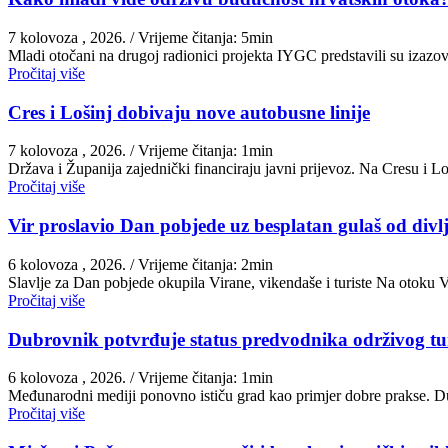
7 kolovoza , 2026.
/ Vrijeme čitanja: 5min
Mladi otočani na drugoj radionici projekta IYGC predstavili su izazove
Pročitaj više
Cres i Lošinj dobivaju nove autobusne linije
7 kolovoza , 2026.
/ Vrijeme čitanja: 1min
Država i Županija zajednički financiraju javni prijevoz. Na Cresu i 
Pročitaj više
Vir proslavio Dan pobjede uz besplatan gulaš od divlj
6 kolovoza , 2026.
/ Vrijeme čitanja: 2min
Slavlje za Dan pobjede okupila Virane, vikendaše i turiste Na otoku 
Pročitaj više
Dubrovnik potvrđuje status predvodnika održivog t
6 kolovoza , 2026.
/ Vrijeme čitanja: 1min
Međunarodni mediji ponovno ističu grad kao primjer dobre prakse. Du
Pročitaj više