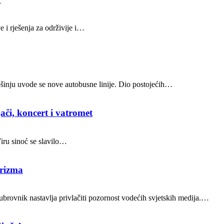
 i rješenja za održivije i…
Lošinju uvode se nove autobusne linije. Dio postojećih…
ači, koncert i vatromet
Viru sinoć se slavilo…
urizma
brovnik nastavlja privlačiti pozornost vodećih svjetskih medija.…