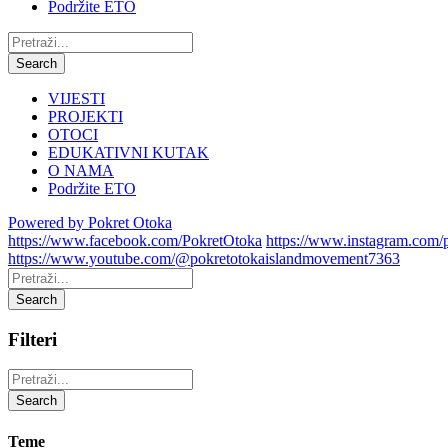
Podržite ETO
Pretraži:
Search
VIJESTI
PROJEKTI
OTOCI
EDUKATIVNI KUTAK
O NAMA
Podržite ETO
Powered by Pokret Otoka
https://www.facebook.com/PokretOtoka
https://www.instagram.com/
https://www.youtube.com/@pokretotokaislandmovement7363
Pretraži:
Search
Filteri
Pretraži:
Search
Teme