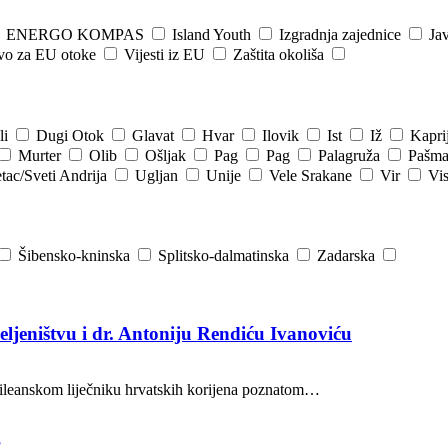
ENERGO KOMPAS
Island Youth
Izgradnja zajednice
Jav
tvo za EU otoke
Vijesti iz EU
Zaštita okoliša
li
Dugi Otok
Glavat
Hvar
Ilovik
Ist
Iž
Kapri
Murter
Olib
Ošljak
Pag
Pag
Palagruža
Pašm
tac/Sveti Andrija
Ugljan
Unije
Vele Srakane
Vir
Vi
Šibensko-kninska
Splitsko-dalmatinska
Zadarska
jeništvu i dr. Antoniju Rendiću Ivanoviću
 čileanskom liječniku hrvatskih korijena poznatom…
?