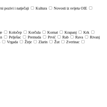
ni pozivi i natječaji
Kultura
Novosti iz svijeta OIE
je
Koločep
Korčula
Kornat
Krapanj
Krk
an
Pelješac
Premuda
Prvić
Rab
Rava
Rivanj
s
Vrgada
Žirje
Zlarin
Žut
Zverinac