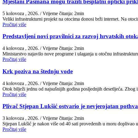
Mještani Pašmana mogu tražiti besplatni optički prik
5 kolovoza , 2026.
/ Vrijeme čitanja: 2min
Veliki infrastrukturni projekt na otocima donosi brži internet. Na ot
Pročitaj više
Predstavljeni novi pravilnici za razvoj hrvatskih otoka
4 kolovoza , 2026.
/ Vrijeme čitanja: 2min
Ministarstvo najavilo nove programe i ulaganja u otočnu infrastruktu
Pročitaj više
Krk poziva na štednju vode
4 kolovoza , 2026.
/ Vrijeme čitanja: 2min
Otok bilježi jednu od najsušnijih godina posljednjih desetljeća. Zbog
Pročitaj više
Plivač Stjepan Lukšić ostvario je nevjerojatan pothva
3 kolovoza , 2026.
/ Vrijeme čitanja: 2min
St​jepan Lukšić je nakon više od 40 sati provedenih u moru doplivao 
Pročitaj više