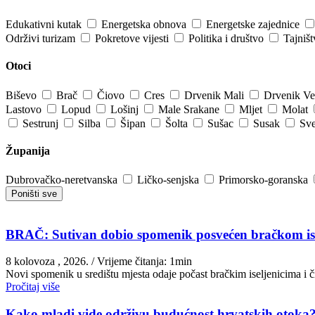
Edukativni kutak
Energetska obnova
Energetske zajednice
Održivi turizam
Pokretove vijesti
Politika i društvo
Tajniš
Otoci
Biševo
Brač
Čiovo
Cres
Drvenik Mali
Drvenik Ve
Lastovo
Lopud
Lošinj
Male Srakane
Mljet
Molat
Sestrunj
Silba
Šipan
Šolta
Sušac
Susak
Sve
Županija
Dubrovačko-neretvanska
Ličko-senjska
Primorsko-goranska
Poništi sve
BRAČ: Sutivan dobio spomenik posvećen bračkom isel
8 kolovoza , 2026.
/ Vrijeme čitanja: 1min
Novi spomenik u središtu mjesta odaje počast bračkim iseljenicima i
Pročitaj više
Kako mladi vide održivu budućnost hrvatskih otoka