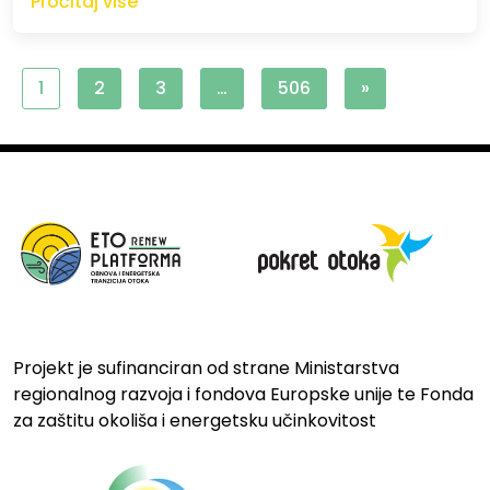
Pročitaj više
1
2
3
…
506
»
Projekt je sufinanciran od strane Ministarstva
regionalnog razvoja i fondova Europske unije te Fonda
za zaštitu okoliša i energetsku učinkovitost