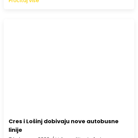
Pročitaj više
Cres i Lošinj dobivaju nove autobusne
linije