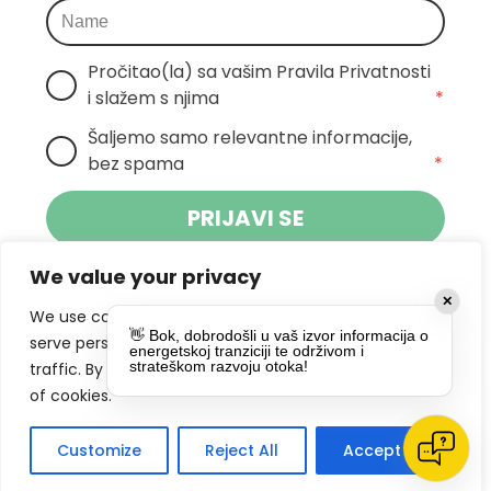
Pročitao(la) sa vašim Pravila Privatnosti 
i slažem s njima
*
Šaljemo samo relevantne informacije, 
bez spama
*
PRIJAVI SE
We value your privacy
Klikom na gumb dajete suglasnost za
✕
primanje novosti Pokreta Otoka te se
We use cookies to enhance your browsing experience,
👋 Bok, dobrodošli u vaš izvor informacija o
politikom privatnosti.
slažete s
serve personalized ads or content, and analyze our
energetskoj tranziciji te održivom i
strateškom razvoju otoka!
traffic. By clicking "Accept All", you consent to our use
DRUŠTVENE MREŽE
of cookies.
Customize
Reject All
Accept All