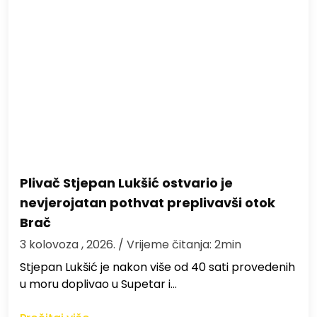
Plivač Stjepan Lukšić ostvario je
nevjerojatan pothvat preplivavši otok
Brač
3 kolovoza , 2026.
/ Vrijeme čitanja: 2min
St​jepan Lukšić je nakon više od 40 sati provedenih
u moru doplivao u Supetar i…