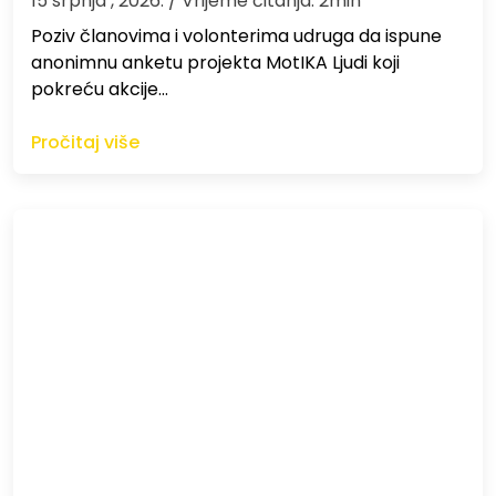
15 srpnja , 2026.
/ Vrijeme čitanja: 2min
Poziv članovima i volonterima udruga da ispune
anonimnu anketu projekta MotIKA Ljudi koji
pokreću akcije…
Pročitaj više