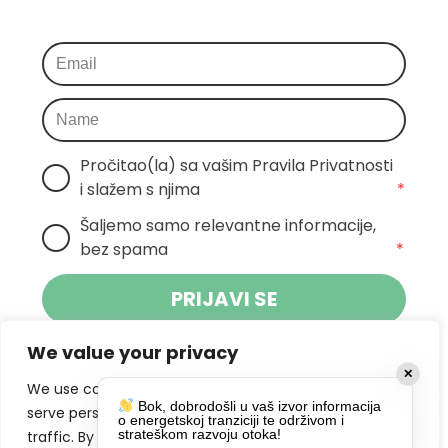
Pročitao(la) sa vašim Pravila Privatnosti 
i slažem s njima
*
Šaljemo samo relevantne informacije, 
bez spama
*
PRIJAVI SE
We value your privacy
Klikom na gumb dajete suglasnost za
✕
primanje novosti Pokreta Otoka te se
We use cookies to enhance your browsing experience,
Bok, dobrodošli u vaš izvor informacija
politikom privatnosti.
slažete s
serve personalized ads or content, and analyze our
o energetskoj tranziciji te održivom i
strateškom razvoju otoka!
traffic. By clicking "Accept All", you consent to our use