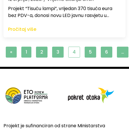
Projekt “Tisuću lampi”, vrijedan 370 tisuća eura
bez PDV-a, donosi novu LED javnu rasvjetu u…
Pročitaj više
«
1
2
3
4
5
6
…
Projekt je sufinanciran od strane Ministarstva