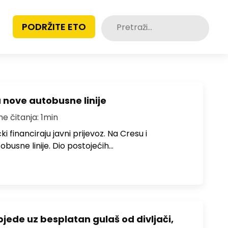
Pretraži:
PODRŽITE ETO
u nove autobusne linije
me čitanja: 1min
i financiraju javni prijevoz. Na Cresu i
obusne linije. Dio postojećih…
bjede uz besplatan gulaš od divljači,