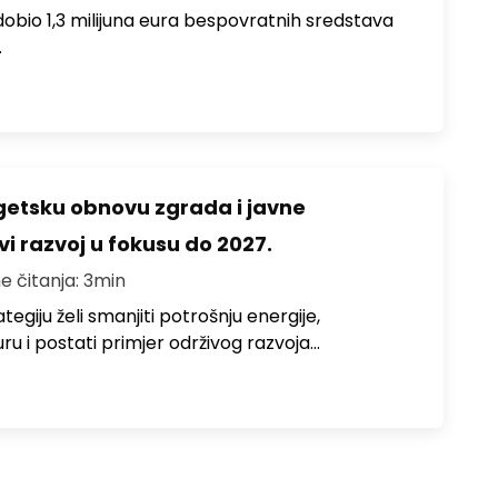
i dobio 1,3 milijuna eura bespovratnih sredstava
…
rgetsku obnovu zgrada i javne
vi razvoj u fokusu do 2027.
e čitanja: 3min
egiju želi smanjiti potrošnju energije,
uru i postati primjer održivog razvoja…