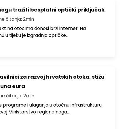
u tražiti besplatni optički priključak
me čitanja: 2min
jekt na otocima donosi brži internet. Na
 u tijeku je izgradnja optičke…
avilnici za razvoj hrvatskih otoka, stižu
ijuna eura
me čitanja: 2min
e programe i ulaganja u otočnu infrastrukturu,
zvoj Ministarstvo regionalnoga…