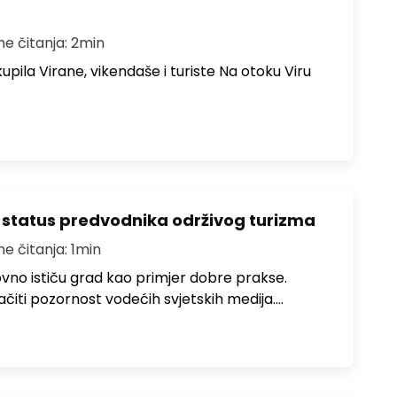
me čitanja: 2min
upila Virane, vikendaše i turiste Na otoku Viru
 status predvodnika održivog turizma
me čitanja: 1min
no ističu grad kao primjer dobre prakse.
ačiti pozornost vodećih svjetskih medija.…