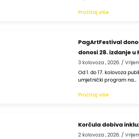
Pročitaj više
PagArtFestival donos
donosi 28. izdanje u
3 kolovoza , 2026.
/ Vrije
Od 1. do 17. kolovoza publi
umjetnički program na…
Pročitaj više
Korčula dobiva inkluz
2 kolovoza , 2026.
/ Vrije