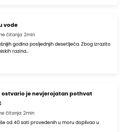
ju vode
me čitanja: 2min
ušnijih godina posljednjih desetljeća. Zbog izrazito
iskih razina…
ć ostvario je nevjerojatan pothvat
č
me čitanja: 2min
više od 40 sati provedenih u moru doplivao u