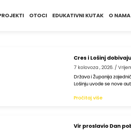
PROJEKTI
OTOCI
EDUKATIVNI KUTAK
O NAMA
Cres i Lošinj dobivaj
7 kolovoza , 2026.
/ Vrije
Država i Županija zajedničk
Lošinju uvode se nove aut
Pročitaj više
Vir proslavio Dan po