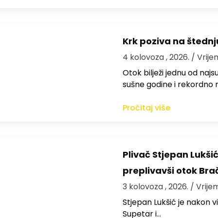
Krk poziva na štedn
4 kolovoza , 2026.
/ Vrije
Otok bilježi jednu od najs
sušne godine i rekordno n
Pročitaj više
Plivač Stjepan Lukši
preplivavši otok Bra
3 kolovoza , 2026.
/ Vrije
St​jepan Lukšić je nakon 
Supetar i…