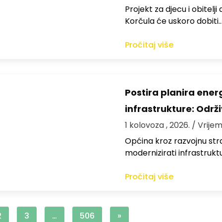
Projekt za djecu i obitelj
Korčula će uskoro dobiti
Pročitaj više
Postira planira ene
infrastrukture: Održi
1 kolovoza , 2026.
/ Vrijem
Općina kroz razvojnu strat
modernizirati infrastrukt
Pročitaj više
2
3
…
506
»