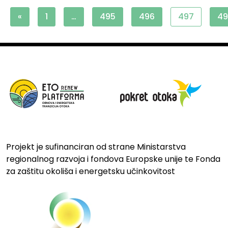
«
1
…
495
496
497
49
Projekt je sufinanciran od strane Ministarstva
regionalnog razvoja i fondova Europske unije te Fonda
za zaštitu okoliša i energetsku učinkovitost