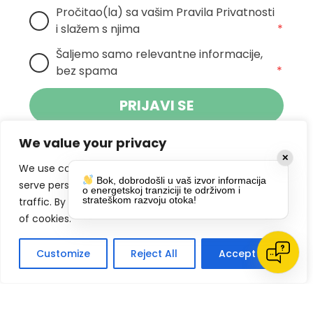
Pročitao(la) sa vašim Pravila Privatnosti 
i slažem s njima
*
Šaljemo samo relevantne informacije, 
bez spama
*
PRIJAVI SE
We value your privacy
Klikom na gumb dajete suglasnost za
✕
primanje novosti Pokreta Otoka te se
We use cookies to enhance your browsing experience,
Bok, dobrodošli u vaš izvor informacija
politikom privatnosti.
slažete s
serve personalized ads or content, and analyze our
o energetskoj tranziciji te održivom i
strateškom razvoju otoka!
traffic. By clicking "Accept All", you consent to our use
DRUŠTVENE MREŽE
of cookies.
Customize
Reject All
Accept All