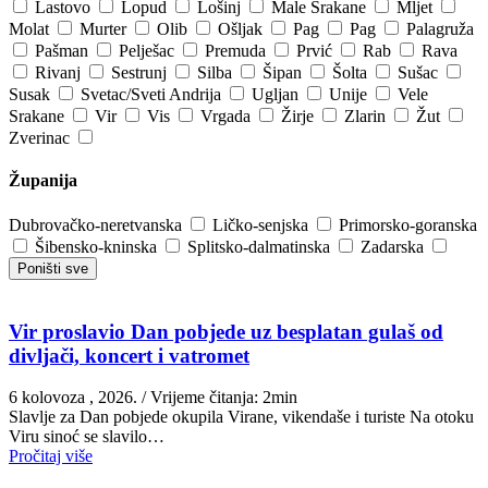
Lastovo
Lopud
Lošinj
Male Srakane
Mljet
Molat
Murter
Olib
Ošljak
Pag
Pag
Palagruža
Pašman
Pelješac
Premuda
Prvić
Rab
Rava
Rivanj
Sestrunj
Silba
Šipan
Šolta
Sušac
Susak
Svetac/Sveti Andrija
Ugljan
Unije
Vele
Srakane
Vir
Vis
Vrgada
Žirje
Zlarin
Žut
Zverinac
Županija
Dubrovačko-neretvanska
Ličko-senjska
Primorsko-goranska
Šibensko-kninska
Splitsko-dalmatinska
Zadarska
Poništi sve
Vir proslavio Dan pobjede uz besplatan gulaš od
divljači, koncert i vatromet
6 kolovoza , 2026.
/ Vrijeme čitanja: 2min
Slavlje za Dan pobjede okupila Virane, vikendaše i turiste Na otoku
Viru sinoć se slavilo…
Pročitaj više