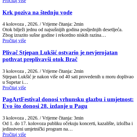
Pročitaj više
Krk poziva na štednju vode
4 kolovoza , 2026.
/ Vrijeme čitanja: 2min
Otok bilježi jednu od najsušnijih godina posljednjih desetljeća.
Zbog izrazito sušne godine i rekordno niskih razina…
Pročitaj više
Plivač Stjepan Lukšić ostvario je nevjerojatan
pothvat preplivavši otok Brač
3 kolovoza , 2026.
/ Vrijeme čitanja: 2min
St​jepan Lukšić je nakon više od 40 sati provedenih u moru doplivao
u Supetar i…
Pročitaj više
PagArtFestival donosi vrhunsku glazbu i umjetnost:
Evo što donosi 28. izdanje u Pagu
3 kolovoza , 2026.
/ Vrijeme čitanja: 3min
Od 1. do 17. kolovoza publiku očekuju koncerti, kazalište, izložba i
jedinstveni umjetnički program na…
Pročitaj više