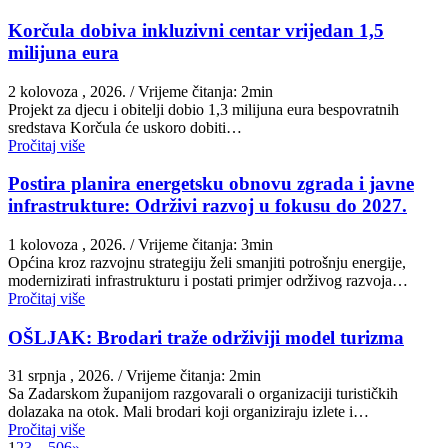
Korčula dobiva inkluzivni centar vrijedan 1,5
milijuna eura
2 kolovoza , 2026.
/ Vrijeme čitanja: 2min
Projekt za djecu i obitelji dobio 1,3 milijuna eura bespovratnih
sredstava Korčula će uskoro dobiti…
Pročitaj više
Postira planira energetsku obnovu zgrada i javne
infrastrukture: Održivi razvoj u fokusu do 2027.
1 kolovoza , 2026.
/ Vrijeme čitanja: 3min
Općina kroz razvojnu strategiju želi smanjiti potrošnju energije,
modernizirati infrastrukturu i postati primjer održivog razvoja…
Pročitaj više
OŠLJAK: Brodari traže održiviji model turizma
31 srpnja , 2026.
/ Vrijeme čitanja: 2min
Sa Zadarskom županijom razgovarali o organizaciji turističkih
dolazaka na otok. Mali brodari koji organiziraju izlete i…
Pročitaj više
1
2
3
…
506
»