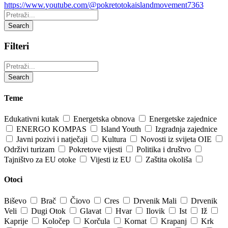
https://www.youtube.com/@pokretotokaislandmovement7363
Pretraži:
Search
Filteri
Pretraži:
Search
Teme
Edukativni kutak
Energetska obnova
Energetske zajednice
ENERGO KOMPAS
Island Youth
Izgradnja zajednice
Javni pozivi i natječaji
Kultura
Novosti iz svijeta OIE
Održivi turizam
Pokretove vijesti
Politika i društvo
Tajništvo za EU otoke
Vijesti iz EU
Zaštita okoliša
Otoci
Biševo
Brač
Čiovo
Cres
Drvenik Mali
Drvenik
Veli
Dugi Otok
Glavat
Hvar
Ilovik
Ist
Iž
Kaprije
Koločep
Korčula
Kornat
Krapanj
Krk