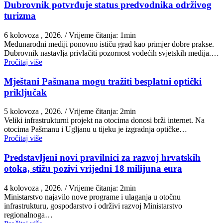
Dubrovnik potvrđuje status predvodnika održivog
turizma
6 kolovoza , 2026.
/ Vrijeme čitanja: 1min
Međunarodni mediji ponovno ističu grad kao primjer dobre prakse.
Dubrovnik nastavlja privlačiti pozornost vodećih svjetskih medija.…
Pročitaj više
Mještani Pašmana mogu tražiti besplatni optički
priključak
5 kolovoza , 2026.
/ Vrijeme čitanja: 2min
Veliki infrastrukturni projekt na otocima donosi brži internet. Na
otocima Pašmanu i Ugljanu u tijeku je izgradnja optičke…
Pročitaj više
Predstavljeni novi pravilnici za razvoj hrvatskih
otoka, stižu pozivi vrijedni 18 milijuna eura
4 kolovoza , 2026.
/ Vrijeme čitanja: 2min
Ministarstvo najavilo nove programe i ulaganja u otočnu
infrastrukturu, gospodarstvo i održivi razvoj Ministarstvo
regionalnoga…