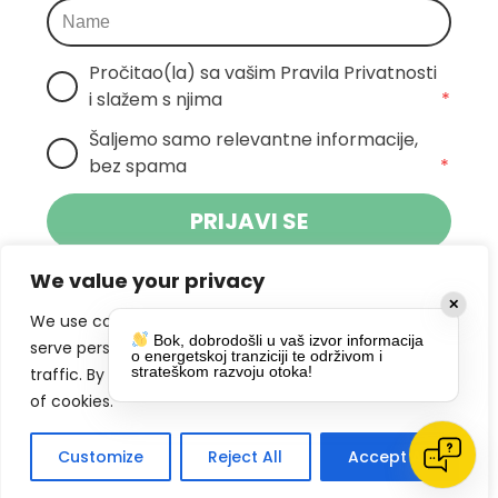
Pročitao(la) sa vašim Pravila Privatnosti 
i slažem s njima
*
Šaljemo samo relevantne informacije, 
bez spama
*
PRIJAVI SE
We value your privacy
Klikom na gumb dajete suglasnost za
✕
primanje novosti Pokreta Otoka te se
We use cookies to enhance your browsing experience,
Bok, dobrodošli u vaš izvor informacija
politikom privatnosti.
slažete s
serve personalized ads or content, and analyze our
o energetskoj tranziciji te održivom i
strateškom razvoju otoka!
traffic. By clicking "Accept All", you consent to our use
DRUŠTVENE MREŽE
of cookies.
Customize
Reject All
Accept All