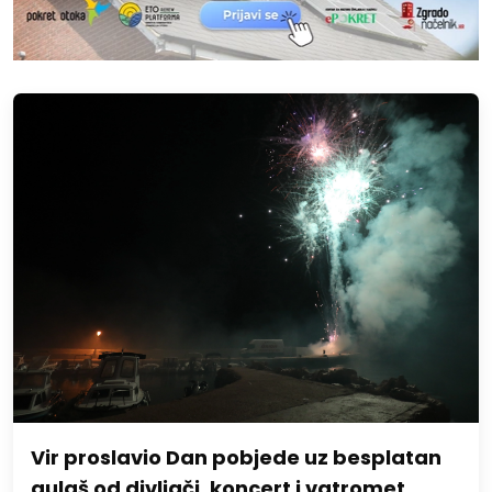
Vir proslavio Dan pobjede uz besplatan
gulaš od divljači, koncert i vatromet