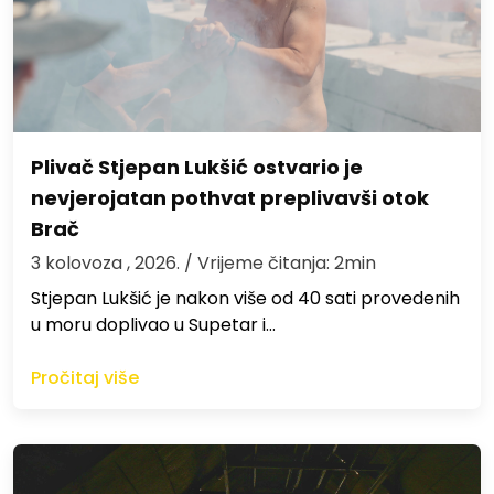
Plivač Stjepan Lukšić ostvario je
nevjerojatan pothvat preplivavši otok
Brač
3 kolovoza , 2026.
/ Vrijeme čitanja: 2min
St​jepan Lukšić je nakon više od 40 sati provedenih
u moru doplivao u Supetar i…
Pročitaj više