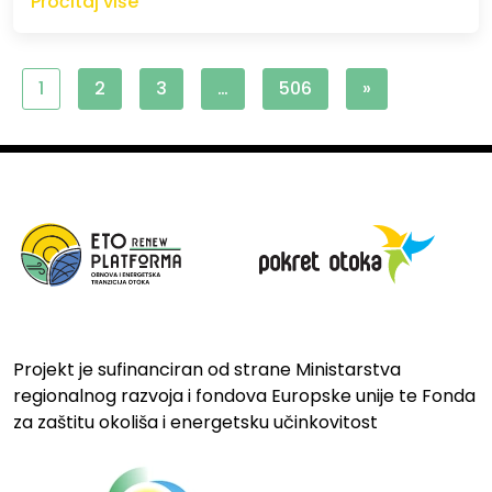
Pročitaj više
1
2
3
…
506
»
Projekt je sufinanciran od strane Ministarstva
regionalnog razvoja i fondova Europske unije te Fonda
za zaštitu okoliša i energetsku učinkovitost