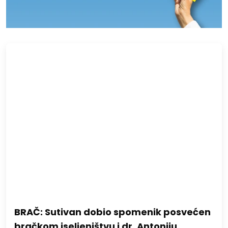
BRAČ: Sutivan dobio spomenik posvećen
bračkom iseljeništvu i dr. Antoniju