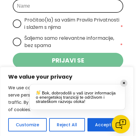
Pročitao(la) sa vašim Pravila Privatnosti 
i slažem s njima
*
Šaljemo samo relevantne informacije, 
bez spama
*
PRIJAVI SE
We value your privacy
Klikom na gumb dajete suglasnost za
✕
primanje novosti Pokreta Otoka te se
We use cookies to enhance your browsing experience,
Bok, dobrodošli u vaš izvor informacija
politikom privatnosti.
slažete s
serve personalized ads or content, and analyze our
o energetskoj tranziciji te održivom i
strateškom razvoju otoka!
traffic. By clicking "Accept All", you consent to our use
DRUŠTVENE MREŽE
of cookies.
Customize
Reject All
Accept All