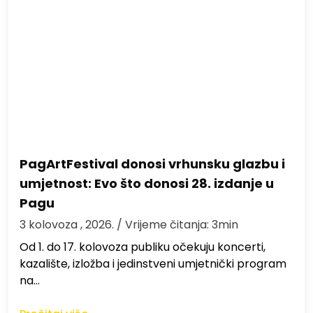
PagArtFestival donosi vrhunsku glazbu i
umjetnost: Evo što donosi 28. izdanje u
Pagu
3 kolovoza , 2026.
/ Vrijeme čitanja: 3min
Od 1. do 17. kolovoza publiku očekuju koncerti,
kazalište, izložba i jedinstveni umjetnički program
na…