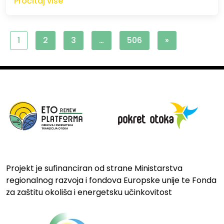
Pročitaj više
1
2
3
…
506
»
Projekt je sufinanciran od strane Ministarstva
regionalnog razvoja i fondova Europske unije te Fonda
za zaštitu okoliša i energetsku učinkovitost