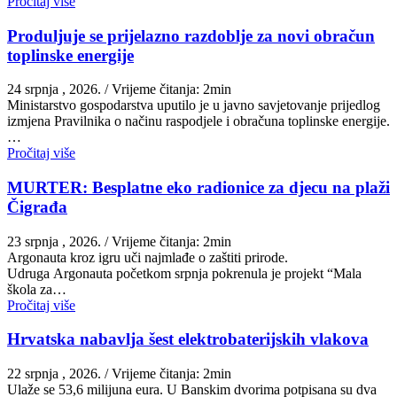
Pročitaj više
Produljuje se prijelazno razdoblje za novi obračun
toplinske energije
24 srpnja , 2026.
/ Vrijeme čitanja: 2min
Ministarstvo gospodarstva uputilo je u javno savjetovanje prijedlog
izmjena Pravilnika o načinu raspodjele i obračuna toplinske energije.
…
Pročitaj više
MURTER: Besplatne eko radionice za djecu na plaži
Čigrađa
23 srpnja , 2026.
/ Vrijeme čitanja: 2min
Argonauta kroz igru uči najmlađe o zaštiti prirode.
Udruga Argonauta početkom srpnja pokrenula je projekt “Mala
škola za…
Pročitaj više
Hrvatska nabavlja šest elektrobaterijskih vlakova
22 srpnja , 2026.
/ Vrijeme čitanja: 2min
Ulaže se 53,6 milijuna eura. U Banskim dvorima potpisana su dva