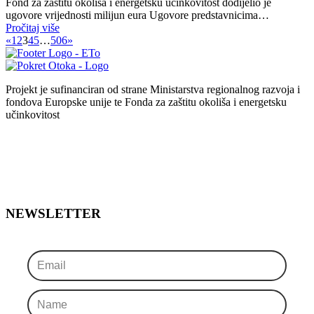
Fond za zaštitu okoliša i energetsku učinkovitost dodijelio je
ugovore vrijednosti milijun eura Ugovore predstavnicima…
Pročitaj više
«
1
2
3
4
5
…
506
»
Projekt je sufinanciran od strane Ministarstva regionalnog razvoja i
fondova Europske unije te Fonda za zaštitu okoliša i energetsku
učinkovitost
NEWSLETTER