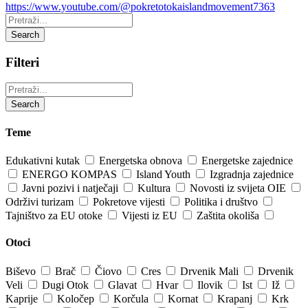
https://www.youtube.com/@pokretotokaislandmovement7363
Pretraži:
Search
Filteri
Pretraži:
Search
Teme
Edukativni kutak
Energetska obnova
Energetske zajednice
ENERGO KOMPAS
Island Youth
Izgradnja zajednice
Javni pozivi i natječaji
Kultura
Novosti iz svijeta OIE
Održivi turizam
Pokretove vijesti
Politika i društvo
Tajništvo za EU otoke
Vijesti iz EU
Zaštita okoliša
Otoci
Biševo
Brač
Čiovo
Cres
Drvenik Mali
Drvenik
Veli
Dugi Otok
Glavat
Hvar
Ilovik
Ist
Iž
Kaprije
Koločep
Korčula
Kornat
Krapanj
Krk