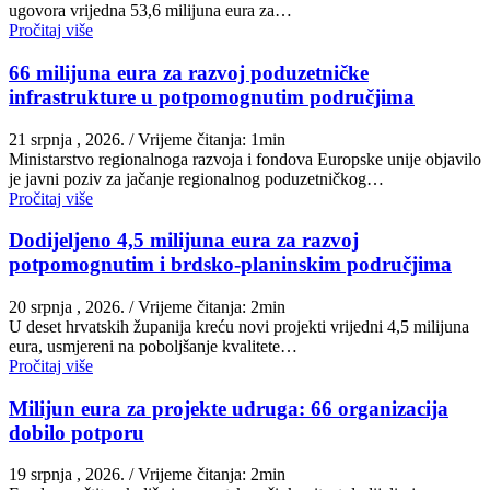
ugovora vrijedna 53,6 milijuna eura za…
Pročitaj više
66 milijuna eura za razvoj poduzetničke
infrastrukture u potpomognutim područjima
21 srpnja , 2026.
/ Vrijeme čitanja: 1min
Ministarstvo regionalnoga razvoja i fondova Europske unije objavilo
je javni poziv za jačanje regionalnog poduzetničkog…
Pročitaj više
Dodijeljeno 4,5 milijuna eura za razvoj
potpomognutim i brdsko-planinskim područjima
20 srpnja , 2026.
/ Vrijeme čitanja: 2min
U deset hrvatskih županija kreću novi projekti vrijedni 4,5 milijuna
eura, usmjereni na poboljšanje kvalitete…
Pročitaj više
Milijun eura za projekte udruga: 66 organizacija
dobilo potporu
19 srpnja , 2026.
/ Vrijeme čitanja: 2min