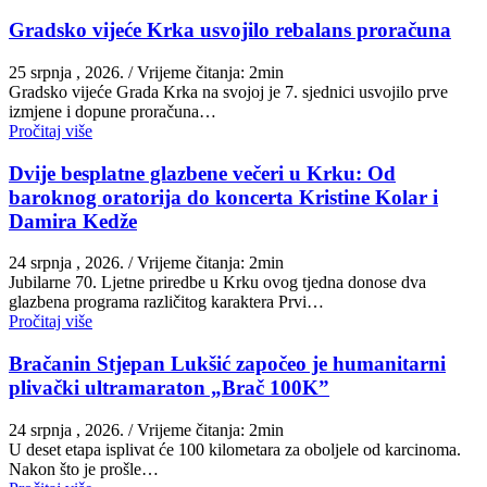
Gradsko vijeće Krka usvojilo rebalans proračuna
25 srpnja , 2026.
/ Vrijeme čitanja: 2min
Gradsko vijeće Grada Krka na svojoj je 7. sjednici usvojilo prve
izmjene i dopune proračuna…
Pročitaj više
Dvije besplatne glazbene večeri u Krku: Od
baroknog oratorija do koncerta Kristine Kolar i
Damira Kedže
24 srpnja , 2026.
/ Vrijeme čitanja: 2min
Jubilarne 70. Ljetne priredbe u Krku ovog tjedna donose dva
glazbena programa različitog karaktera Prvi…
Pročitaj više
Bračanin Stjepan Lukšić započeo je humanitarni
plivački ultramaraton „Brač 100K”
24 srpnja , 2026.
/ Vrijeme čitanja: 2min
U deset etapa isplivat će 100 kilometara za oboljele od karcinoma.
Nakon što je prošle…