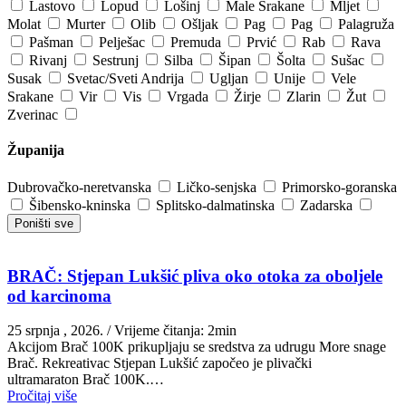
Lastovo
Lopud
Lošinj
Male Srakane
Mljet
Molat
Murter
Olib
Ošljak
Pag
Pag
Palagruža
Pašman
Pelješac
Premuda
Prvić
Rab
Rava
Rivanj
Sestrunj
Silba
Šipan
Šolta
Sušac
Susak
Svetac/Sveti Andrija
Ugljan
Unije
Vele
Srakane
Vir
Vis
Vrgada
Žirje
Zlarin
Žut
Zverinac
Županija
Dubrovačko-neretvanska
Ličko-senjska
Primorsko-goranska
Šibensko-kninska
Splitsko-dalmatinska
Zadarska
Poništi sve
BRAČ: Stjepan Lukšić pliva oko otoka za oboljele
od karcinoma
25 srpnja , 2026.
/ Vrijeme čitanja: 2min
Akcijom Brač 100K prikupljaju se sredstva za udrugu More snage
Brač. Rekreativac Stjepan Lukšić započeo je plivački
ultramaraton Brač 100K.…
Pročitaj više