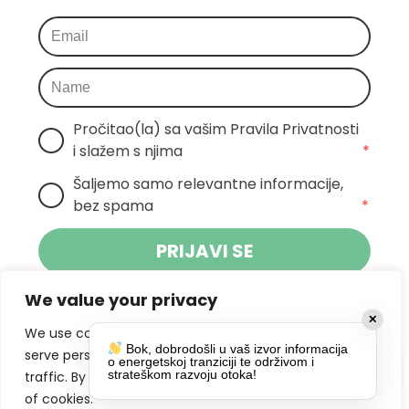
Pročitao(la) sa vašim Pravila Privatnosti 
i slažem s njima
*
Šaljemo samo relevantne informacije, 
bez spama
*
PRIJAVI SE
We value your privacy
Klikom na gumb dajete suglasnost za
✕
primanje novosti Pokreta Otoka te se
We use cookies to enhance your browsing experience,
Bok, dobrodošli u vaš izvor informacija
politikom privatnosti.
slažete s
serve personalized ads or content, and analyze our
o energetskoj tranziciji te održivom i
strateškom razvoju otoka!
traffic. By clicking "Accept All", you consent to our use
DRUŠTVENE MREŽE
of cookies.