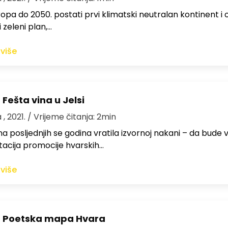
Europa do 2050. postati prvi klimatski neutralan kontinent i o
 zeleni plan,…
 više
Fešta vina u Jelsi
 , 2021.
/ Vrijeme čitanja: 2min
na posljednjih se godina vratila izvornoj nakani – da bude 
acija promocije hvarskih…
 više
 Poetska mapa Hvara