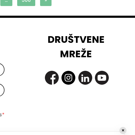
…
506
»
DRUŠTVENE
MREŽE
 
*
✕