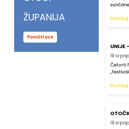
sunčane
ŽUPANIJA
Pročitaj
Poništi sve
UNIJE -
19 srpnja
Četvrti 
„festiva
Pročitaj
OTOČKE
19 srpnja