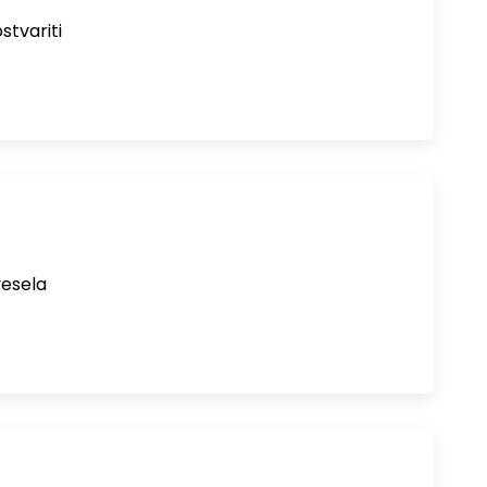
stvariti
vesela