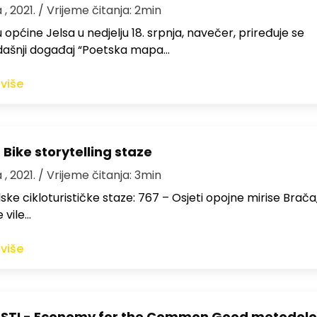
 , 2021.
/ Vrijeme čitanja: 2min
 općine Jelsa u nedjelju 18. srpnja, navečer, priređuje se
dašnji događaj “Poetska mapa…
 više
Bike storytelling staze
 , 2021.
/ Vrijeme čitanja: 3min
lske cikloturističke staze: 767 – Osjeti opojne mirise Brača
 vile…
 više
ESTI - Economy for the Common Good metodolo