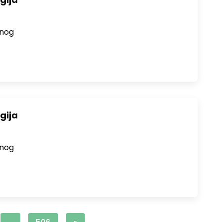
enog
gija
enog