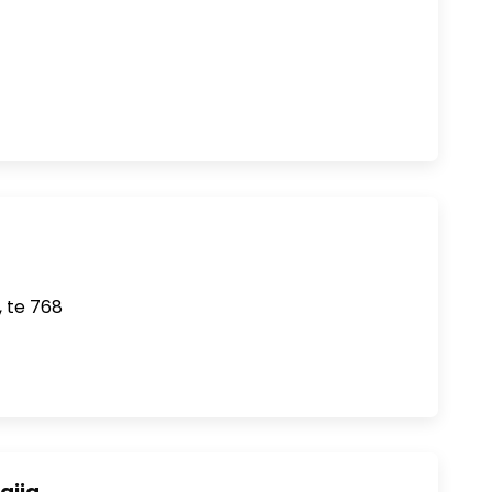
, te 768
gija