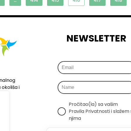
1
…
414
415
416
417
418
NEWSLETTER
onalnog
okoliša i
Pročitao(la) sa vašim 
Pravila Privatnosti i slažem s
njima