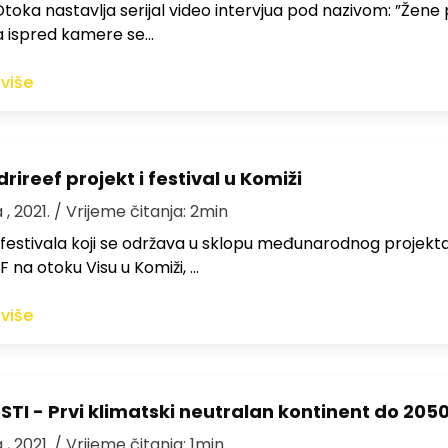
toka nastavlja serijal video intervjua pod nazivom: ”Žene
a ispred kamere se…
 više
drireef projekt i festival u Komiži
 , 2021.
/ Vrijeme čitanja: 2min
festivala koji se održava u sklopu međunarodnog projekt
 na otoku Visu u Komiži, …
 više
STI - Prvi klimatski neutralan kontinent do 2050
 , 2021.
/ Vrijeme čitanja: 1min