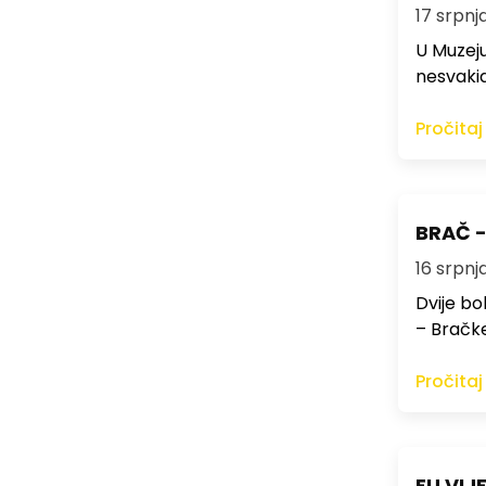
17 srpnja
U Muzeju
nesvaki
Pročitaj
BRAČ - 
16 srpnja
Dvije bo
– Bračke
Pročitaj
EU VIJ