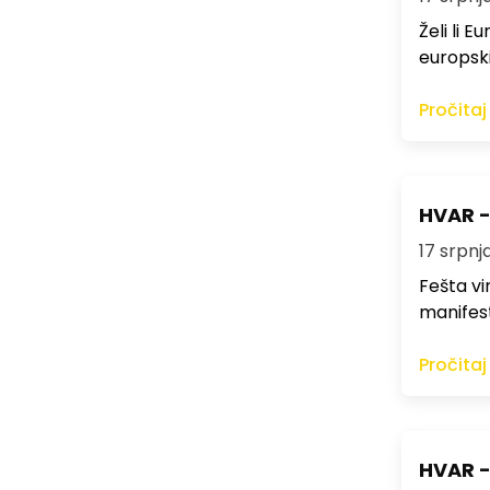
Želi li 
europski
Pročitaj
HVAR - 
17 srpnja
Fešta vi
manifest
Pročitaj
HVAR -