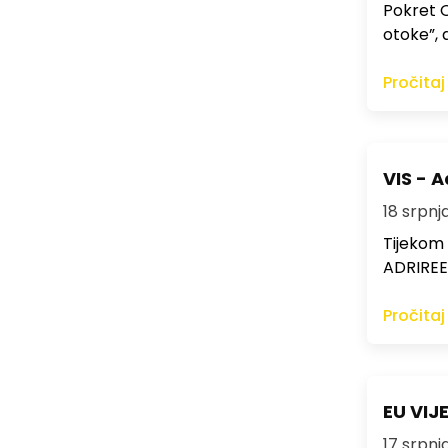
Pokret O
otoke”, 
Pročitaj
VIS - A
18 srpnja
Tijekom 
ADRIREEF
Pročitaj
EU VIJE
17 srpnja