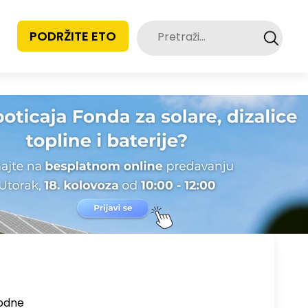
Pretraži:
PODRŽITE ETO
podne