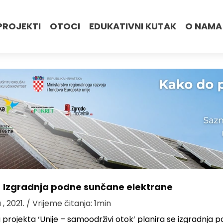
PROJEKTI
OTOCI
EDUKATIVNI KUTAK
O NAMA
- Izgradnja podne sunčane elektrane
 , 2021.
/ Vrijeme čitanja: 1min
 projekta ‘Unije – samoodrživi otok’ planira se izgradnja 