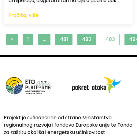
arhipelagu, osiguran stan na cijelu godinu dok…
Pročitaj više
«
1
…
481
482
483
48
Projekt je sufinanciran od strane Ministarstva
regionalnog razvoja i fondova Europske unije te Fonda
za zaštitu okoliša i energetsku učinkovitost