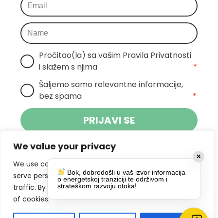
Pročitao(la) sa vašim Pravila Privatnosti 
i slažem s njima
*
Šaljemo samo relevantne informacije, 
bez spama
*
PRIJAVI SE
We value your privacy
Klikom na gumb dajete suglasnost za
✕
primanje novosti Pokreta Otoka te se
We use cookies to enhance your browsing experience,
Bok, dobrodošli u vaš izvor informacija
politikom privatnosti.
slažete s
serve personalized ads or content, and analyze our
o energetskoj tranziciji te održivom i
strateškom razvoju otoka!
traffic. By clicking "Accept All", you consent to our use
DRUŠTVENE MREŽE
of cookies.