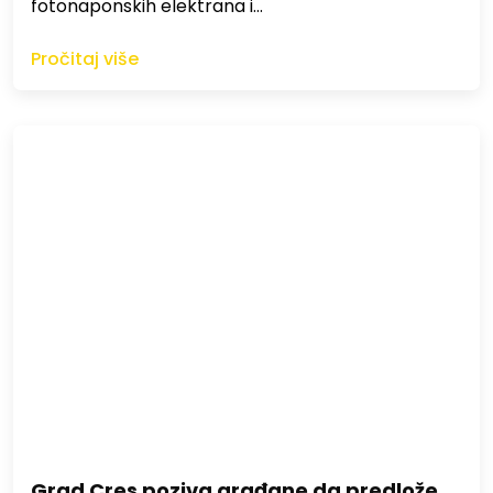
fotonaponskih elektrana i…
Pročitaj više
Grad Cres poziva građane da predlože