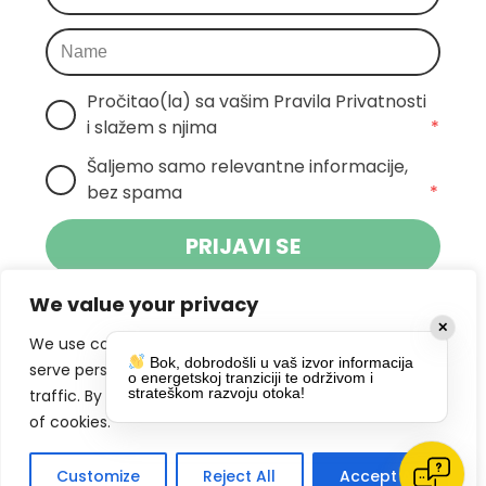
Pročitao(la) sa vašim Pravila Privatnosti 
i slažem s njima
*
Šaljemo samo relevantne informacije, 
bez spama
*
PRIJAVI SE
We value your privacy
Klikom na gumb dajete suglasnost za
✕
primanje novosti Pokreta Otoka te se
We use cookies to enhance your browsing experience,
Bok, dobrodošli u vaš izvor informacija
politikom privatnosti.
slažete s
serve personalized ads or content, and analyze our
o energetskoj tranziciji te održivom i
strateškom razvoju otoka!
traffic. By clicking "Accept All", you consent to our use
DRUŠTVENE MREŽE
of cookies.
Customize
Reject All
Accept All