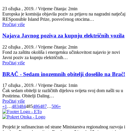
23 ožujka , 2019.
/ Vrijeme čitanja: 2min
Europska je komisija objavila poziv za prijavu na nagradni natječaj
RESponsible Island Prize, posvećenog otocima…
Pročitaj više
Najava Javnog poziva za kupnju električnih vozila
22 ožujka , 2019.
/ Vrijeme čitanja: 2min
Fond za zaštitu okoliša i energetsku učinkovitost najavio je novi
Javni poziv za kupnju električnih…
Pročitaj više
BRAČ - Sedam inozemnih obitelji doselilo na Brač!
17 ožujka , 2019.
/ Vrijeme čitanja: 1min
Čak sedam obitelji iz različitih dijelova svijeta svoj dom našli su u
Postirima. Obitelji Daling…
Pročitaj više
«
1
…
483
484
485
486
487
…
506
»
Projekt je sufinanciran od strane Ministarstva regionalnog razvoja i