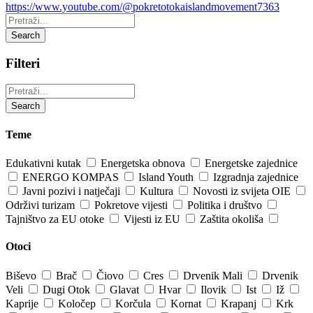
https://www.youtube.com/@pokretotokaislandmovement7363
Pretraži:
Search
Filteri
Pretraži:
Search
Teme
Edukativni kutak
Energetska obnova
Energetske zajednice
ENERGO KOMPAS
Island Youth
Izgradnja zajednice
Javni pozivi i natječaji
Kultura
Novosti iz svijeta OIE
Održivi turizam
Pokretove vijesti
Politika i društvo
Tajništvo za EU otoke
Vijesti iz EU
Zaštita okoliša
Otoci
Biševo
Brač
Čiovo
Cres
Drvenik Mali
Drvenik
Veli
Dugi Otok
Glavat
Hvar
Ilovik
Ist
Iž
Kaprije
Koločep
Korčula
Kornat
Krapanj
Krk