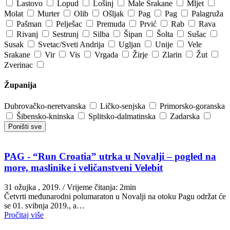
Lastovo
Lopud
Lošinj
Male Srakane
Mljet
Molat
Murter
Olib
Ošljak
Pag
Pag
Palagruža
Pašman
Pelješac
Premuda
Prvić
Rab
Rava
Rivanj
Sestrunj
Silba
Šipan
Šolta
Sušac
Susak
Svetac/Sveti Andrija
Ugljan
Unije
Vele
Srakane
Vir
Vis
Vrgada
Žirje
Zlarin
Žut
Zverinac
Županija
Dubrovačko-neretvanska
Ličko-senjska
Primorsko-goranska
Šibensko-kninska
Splitsko-dalmatinska
Zadarska
Poništi sve
PAG - “Run Croatia” utrka u Novalji – pogled na
more, maslinike i veličanstveni Velebit
31 ožujka , 2019.
/ Vrijeme čitanja: 2min
Četvrti međunarodni polumaraton u Novalji na otoku Pagu održat će
se 01. svibnja 2019., a…
Pročitaj više