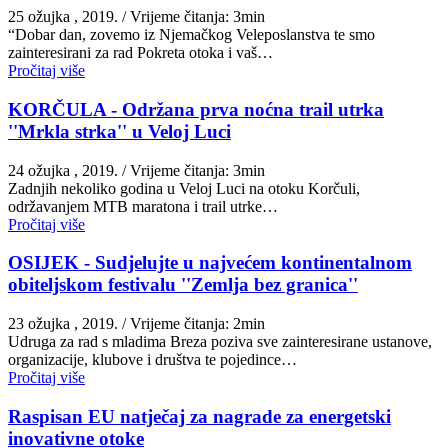
25 ožujka , 2019.
/ Vrijeme čitanja: 3min
“Dobar dan, zovemo iz Njemačkog Veleposlanstva te smo
zainteresirani za rad Pokreta otoka i vaš…
Pročitaj više
KORČULA - Održana prva noćna trail utrka
''Mrkla strka'' u Veloj Luci
24 ožujka , 2019.
/ Vrijeme čitanja: 3min
Zadnjih nekoliko godina u Veloj Luci na otoku Korčuli,
održavanjem MTB maratona i trail utrke…
Pročitaj više
OSIJEK - Sudjelujte u najvećem kontinentalnom
obiteljskom festivalu ''Zemlja bez granica''
23 ožujka , 2019.
/ Vrijeme čitanja: 2min
Udruga za rad s mladima Breza poziva sve zainteresirane ustanove,
organizacije, klubove i društva te pojedince…
Pročitaj više
Raspisan EU natječaj za nagrade za energetski
inovativne otoke