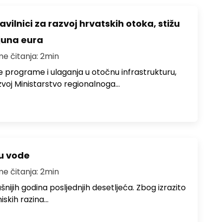
avilnici za razvoj hrvatskih otoka, stižu
ijuna eura
me čitanja: 2min
e programe i ulaganja u otočnu infrastrukturu,
zvoj Ministarstvo regionalnoga…
ju vode
me čitanja: 2min
ušnijih godina posljednjih desetljeća. Zbog izrazito
iskih razina…