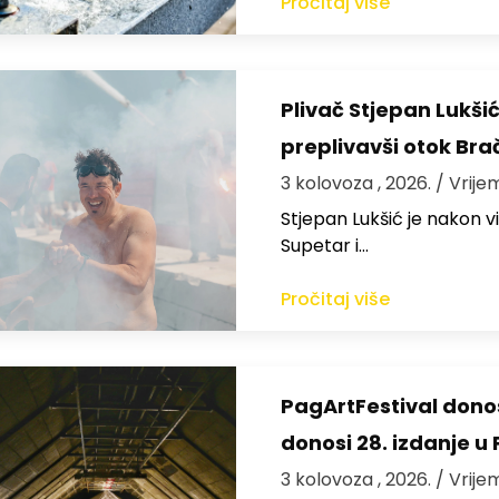
Pročitaj više
Plivač Stjepan Lukši
preplivavši otok Bra
3 kolovoza , 2026.
/ Vrije
St​jepan Lukšić je nakon 
Supetar i…
Pročitaj više
PagArtFestival donos
donosi 28. izdanje u
3 kolovoza , 2026.
/ Vrije