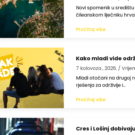
Novi spomenik u središtu
čileanskom liječniku hrv
Pročitaj više
Kako mladi vide odr
7 kolovoza , 2026.
/ Vrije
Mladi otočani na drugoj ra
rješenja za održivije i…
Pročitaj više
Cres i Lošinj dobivaj