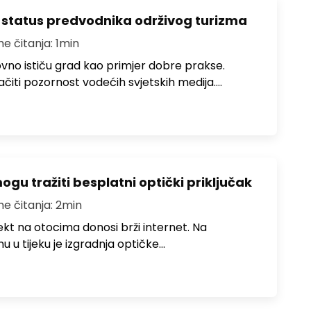
 status predvodnika održivog turizma
me čitanja: 1min
no ističu grad kao primjer dobre prakse.
ačiti pozornost vodećih svjetskih medija.…
u tražiti besplatni optički priključak
me čitanja: 2min
jekt na otocima donosi brži internet. Na
 u tijeku je izgradnja optičke…