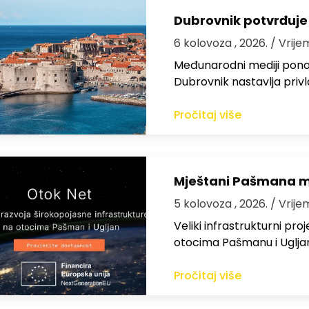
Dubrovnik potvrđuje
6 kolovoza , 2026.
/ Vrije
Međunarodni mediji ponov
Dubrovnik nastavlja privl
Pročitaj više
Mještani Pašmana mog
5 kolovoza , 2026.
/ Vrije
Veliki infrastrukturni pro
otocima Pašmanu i Ugljanu
Pročitaj više