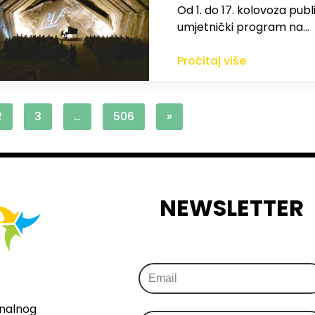
Od 1. do 17. kolovoza publi
umjetnički program na…
Pročitaj više
2
3
…
506
»
NEWSLETTER
onalnog