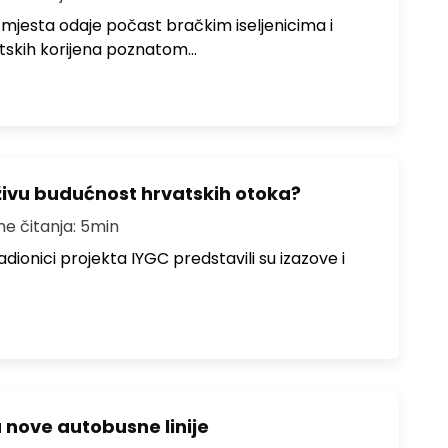
 mjesta odaje počast bračkim iseljenicima i
atskih korijena poznatom…
živu budućnost hrvatskih otoka?
me čitanja: 5min
dionici projekta IYGC predstavili su izazove i
u nove autobusne linije