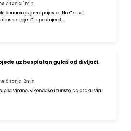
me čitanja: 1min
i financiraju javni prijevoz. Na Cresu i
obusne linije. Dio postojećih…
bjede uz besplatan gulaš od divljači,
me čitanja: 2min
upila Virane, vikendaše i turiste Na otoku Viru