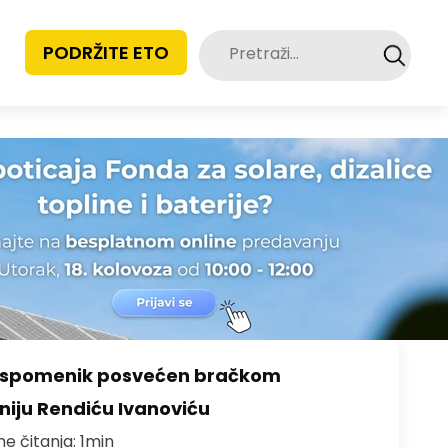
Pretraži:
PODRŽITE ETO
o spomenik posvećen bračkom
toniju Rendiću Ivanoviću
me čitanja: 1min