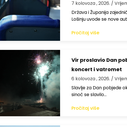
7 kolovoza , 2026.
/ Vrije
Država i Županija zajedničk
Lošinju uvode se nove aut
Pročitaj više
Vir proslavio Dan po
koncert i vatromet
6 kolovoza , 2026.
/ Vrije
Slavlje za Dan pobjede ok
sinoć se slavilo…
Pročitaj više