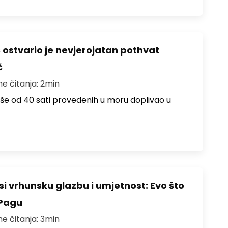
ć ostvario je nevjerojatan pothvat
č
me čitanja: 2min
više od 40 sati provedenih u moru doplivao u
i vrhunsku glazbu i umjetnost: Evo što
 Pagu
me čitanja: 3min