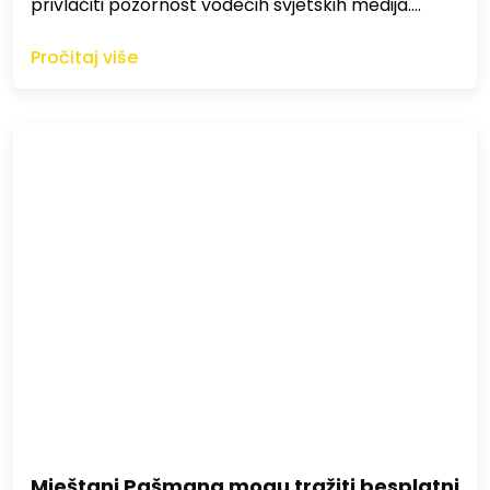
privlačiti pozornost vodećih svjetskih medija.…
Pročitaj više
Mještani Pašmana mogu tražiti besplatni