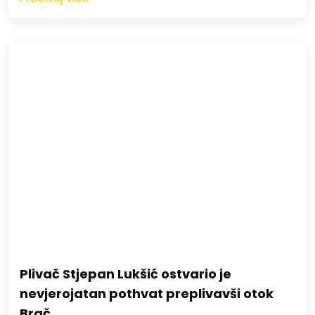
Plivač Stjepan Lukšić ostvario je
nevjerojatan pothvat preplivavši otok
Brač