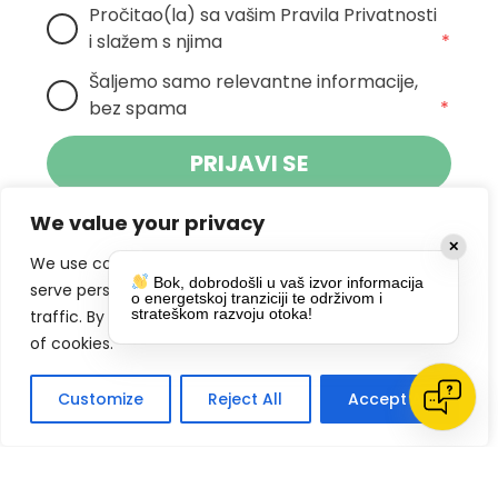
Pročitao(la) sa vašim Pravila Privatnosti 
i slažem s njima
*
Šaljemo samo relevantne informacije, 
bez spama
*
PRIJAVI SE
We value your privacy
Klikom na gumb dajete suglasnost za
✕
primanje novosti Pokreta Otoka te se
We use cookies to enhance your browsing experience,
Bok, dobrodošli u vaš izvor informacija
politikom privatnosti.
slažete s
serve personalized ads or content, and analyze our
o energetskoj tranziciji te održivom i
strateškom razvoju otoka!
traffic. By clicking "Accept All", you consent to our use
DRUŠTVENE MREŽE
of cookies.
Customize
Reject All
Accept All