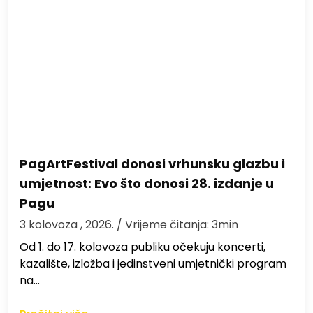
PagArtFestival donosi vrhunsku glazbu i
umjetnost: Evo što donosi 28. izdanje u
Pagu
3 kolovoza , 2026.
/ Vrijeme čitanja: 3min
Od 1. do 17. kolovoza publiku očekuju koncerti,
kazalište, izložba i jedinstveni umjetnički program
na…