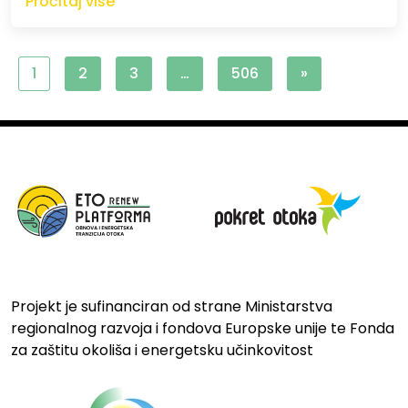
Pročitaj više
1
2
3
…
506
»
Projekt je sufinanciran od strane Ministarstva
regionalnog razvoja i fondova Europske unije te Fonda
za zaštitu okoliša i energetsku učinkovitost