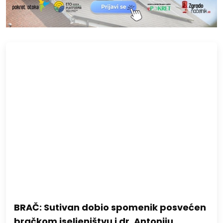
BRAČ: Sutivan dobio spomenik posvećen
bračkom iseljeništvu i dr. Antoniju