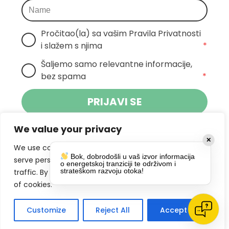
Pročitao(la) sa vašim Pravila Privatnosti 
i slažem s njima
*
Šaljemo samo relevantne informacije, 
bez spama
*
PRIJAVI SE
We value your privacy
Klikom na gumb dajete suglasnost za
✕
primanje novosti Pokreta Otoka te se
We use cookies to enhance your browsing experience,
Bok, dobrodošli u vaš izvor informacija
politikom privatnosti.
slažete s
serve personalized ads or content, and analyze our
o energetskoj tranziciji te održivom i
strateškom razvoju otoka!
traffic. By clicking "Accept All", you consent to our use
DRUŠTVENE MREŽE
of cookies.
Customize
Reject All
Accept All