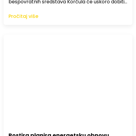
bespovratnih sredstava Korčula će uskoro dobiti…
Pročitaj više
Postira planira energetsku obnovu