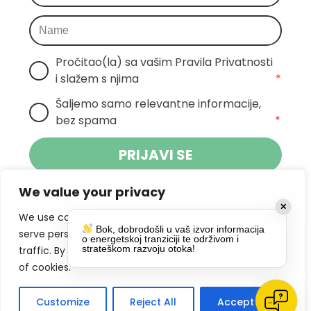
Pročitao(la) sa vašim Pravila Privatnosti 
i slažem s njima
*
Šaljemo samo relevantne informacije, 
bez spama
*
PRIJAVI SE
We value your privacy
Klikom na gumb dajete suglasnost za
✕
primanje novosti Pokreta Otoka te se
We use cookies to enhance your browsing experience,
Bok, dobrodošli u vaš izvor informacija
politikom privatnosti.
slažete s
serve personalized ads or content, and analyze our
o energetskoj tranziciji te održivom i
strateškom razvoju otoka!
traffic. By clicking "Accept All", you consent to our use
DRUŠTVENE MREŽE
of cookies.
Customize
Reject All
Accept All