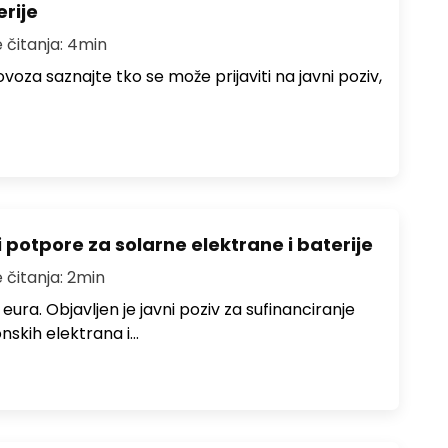
erije
 čitanja: 4min
lovoza saznajte tko se može prijaviti na javni poziv,
potpore za solarne elektrane i baterije
 čitanja: 2min
eura. Objavljen je javni poziv za sufinanciranje
onskih elektrana i…