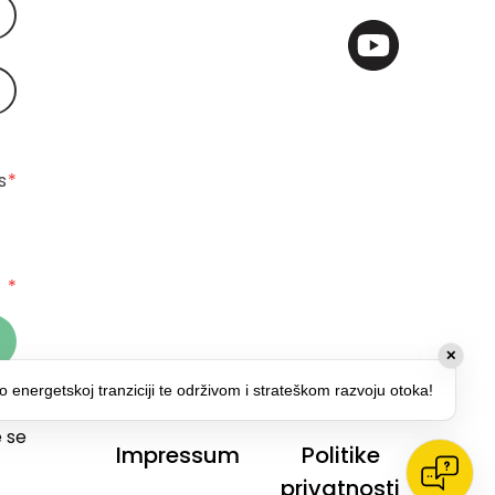
 
*
*
✕
o energetskoj tranziciji te održivom i strateškom razvoju otoka!
 za
 se
Impressum
Politike
privatnosti