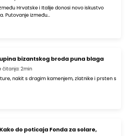
među Hrvatske i Italije donosi novo iskustvo
a. Putovanje između…
lupina bizantskog broda puna blaga
e čitanja: 2min
iture, nakit s dragim kamenjem, zlatnike i prsten s
Kako do poticaja Fonda za solare,