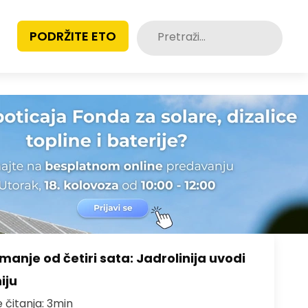
Pretraži:
PODRŽITE ETO
anje od četiri sata: Jadrolinija uvodi
iju
e čitanja: 3min