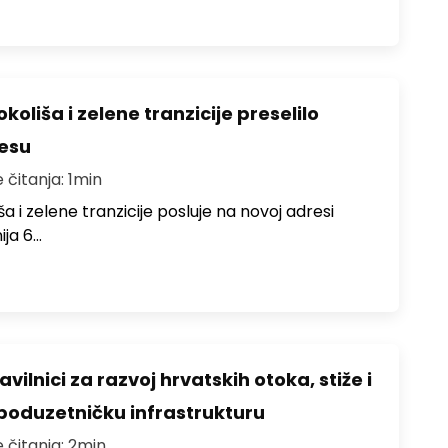
koliša i zelene tranzicije preselilo
resu
 čitanja: 1min
ša i zelene tranzicije posluje na novoj adresi
ija 6…
vilnici za razvoj hrvatskih otoka, stiže i
a poduzetničku infrastrukturu
e čitanja: 2min