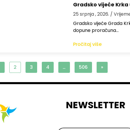
Gradsko vijeće Krka
25 srpnja , 2026.
/ Vrijem
Gradsko vijeće Grada Krka 
dopune proračuna…
Pročitaj više
1
2
3
4
…
506
»
NEWSLETTER