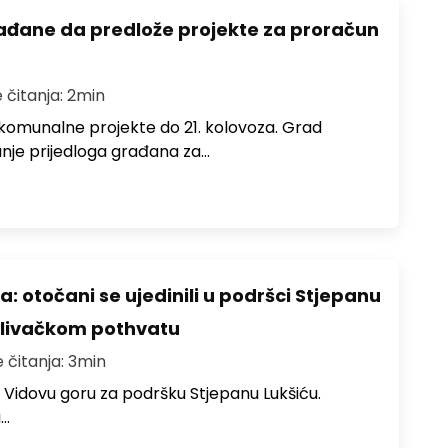
ađane da predlože projekte za proračun
 čitanja: 2min
komunalne projekte do 21. kolovoza. Grad
anje prijedloga građana za…
: otočani se ujedinili u podršci Stjepanu
plivačkom pothvatu
e čitanja: 3min
lo Vidovu goru za podršku Stjepanu Lukšiću.
i…