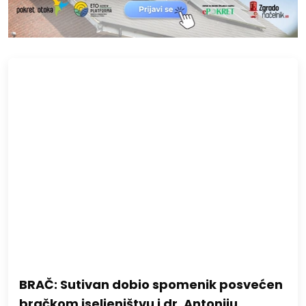
BRAČ: Sutivan dobio spomenik posvećen
bračkom iseljeništvu i dr. Antoniju