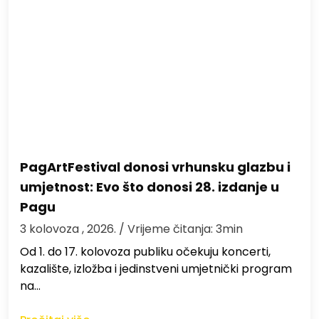
PagArtFestival donosi vrhunsku glazbu i
umjetnost: Evo što donosi 28. izdanje u
Pagu
3 kolovoza , 2026.
/ Vrijeme čitanja: 3min
Od 1. do 17. kolovoza publiku očekuju koncerti,
kazalište, izložba i jedinstveni umjetnički program
na…