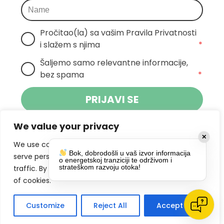
Pročitao(la) sa vašim Pravila Privatnosti 
i slažem s njima
*
Šaljemo samo relevantne informacije, 
bez spama
*
PRIJAVI SE
We value your privacy
Klikom na gumb dajete suglasnost za
✕
primanje novosti Pokreta Otoka te se
We use cookies to enhance your browsing experience,
Bok, dobrodošli u vaš izvor informacija
politikom privatnosti.
slažete s
serve personalized ads or content, and analyze our
o energetskoj tranziciji te održivom i
strateškom razvoju otoka!
traffic. By clicking "Accept All", you consent to our use
DRUŠTVENE MREŽE
of cookies.
Customize
Reject All
Accept All