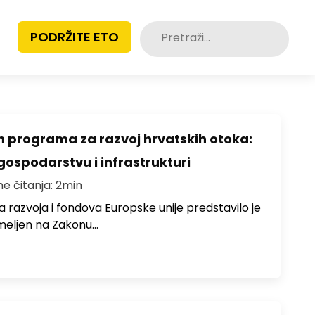
Pretraži:
PODRŽITE ETO
h programa za razvoj hrvatskih otoka:
gospodarstvu i infrastrukturi
me čitanja: 2min
 razvoja i fondova Europske unije predstavilo je
meljen na Zakonu…