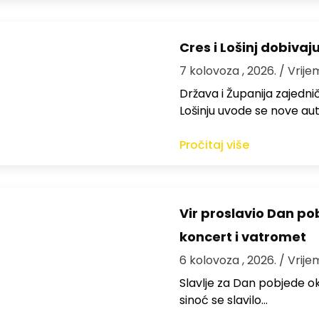
Cres i Lošinj dobivaj
7 kolovoza , 2026.
/ Vrije
Država i Županija zajedničk
Lošinju uvode se nove aut
Pročitaj više
Vir proslavio Dan po
koncert i vatromet
6 kolovoza , 2026.
/ Vrije
Slavlje za Dan pobjede ok
sinoć se slavilo…