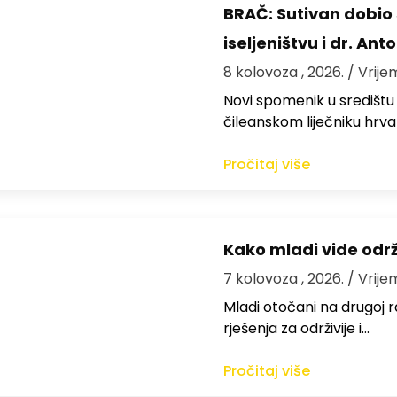
BRAČ: Sutivan dobi
iseljeništvu i dr. An
8 kolovoza , 2026.
/ Vrije
Novi spomenik u središtu
čileanskom liječniku hrv
Pročitaj više
Kako mladi vide odr
7 kolovoza , 2026.
/ Vrije
Mladi otočani na drugoj ra
rješenja za održivije i…
Pročitaj više