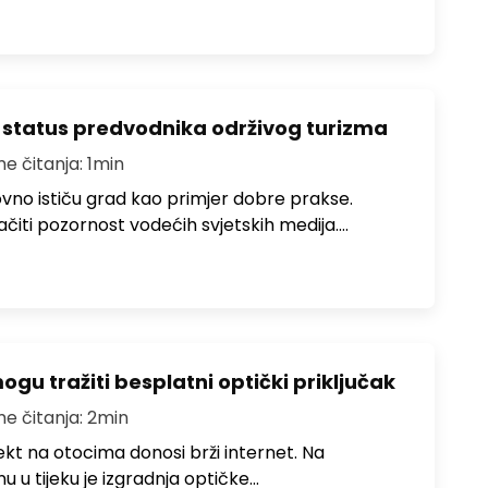
 status predvodnika održivog turizma
me čitanja: 1min
no ističu grad kao primjer dobre prakse.
ačiti pozornost vodećih svjetskih medija.…
u tražiti besplatni optički priključak
me čitanja: 2min
jekt na otocima donosi brži internet. Na
 u tijeku je izgradnja optičke…