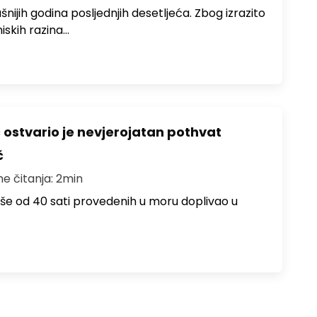
ušnijih godina posljednjih desetljeća. Zbog izrazito
iskih razina…
ć ostvario je nevjerojatan pothvat
č
me čitanja: 2min
više od 40 sati provedenih u moru doplivao u