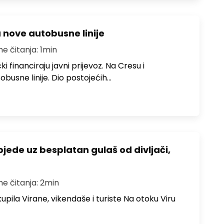
u nove autobusne linije
me čitanja: 1min
i financiraju javni prijevoz. Na Cresu i
obusne linije. Dio postojećih…
bjede uz besplatan gulaš od divljači,
me čitanja: 2min
upila Virane, vikendaše i turiste Na otoku Viru