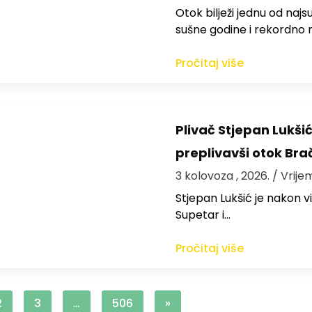
Otok bilježi jednu od najs
sušne godine i rekordno n
Pročitaj više
Plivač Stjepan Lukši
preplivavši otok Bra
3 kolovoza , 2026.
/ Vrije
St​jepan Lukšić je nakon 
Supetar i…
Pročitaj više
2
3
…
506
»