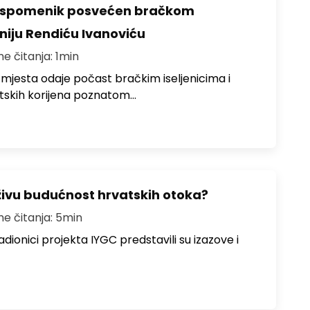
o spomenik posvećen bračkom
toniju Rendiću Ivanoviću
me čitanja: 1min
 mjesta odaje počast bračkim iseljenicima i
atskih korijena poznatom…
živu budućnost hrvatskih otoka?
me čitanja: 5min
dionici projekta IYGC predstavili su izazove i