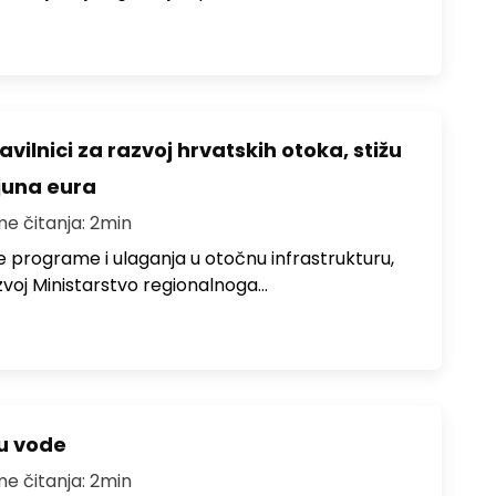
avilnici za razvoj hrvatskih otoka, stižu
ijuna eura
me čitanja: 2min
e programe i ulaganja u otočnu infrastrukturu,
zvoj Ministarstvo regionalnoga…
ju vode
me čitanja: 2min