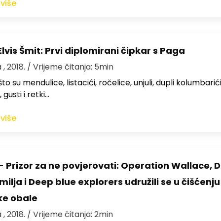
 više
lvis Šmit: Prvi diplomirani čipkar s Paga
 , 2018.
/ Vrijeme čitanja: 5min
što su mendulice, listacići, ročelice, unjuli, dupli kolumbarići
gusti i retki…
 više
- Prizor za ne povjerovati: Operation Wallace, 
ilja i Deep blue explorers udružili se u čišćenju
ke obale
 , 2018.
/ Vrijeme čitanja: 2min