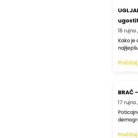
UGLJAN 
ugosti
18 rujna 
Kako je 
najljepš
Pročitaj
BRAČ -
17 rujna 
Poticajn
demogra
Pročitaj