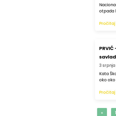
Naciona
otpada k
Pročitaj
PRVIĆ -
savla
3 srpnja 
Kata Ška
oko oko 
Pročitaj
«