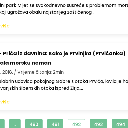
lni park Mljet se svakodnevno susreće s problemom mor
oji ugrožava obalu najstarijeg zaštićenog…
 više
 Priča iz davnina: Kako je Prvinjka (Prvićanka)
dala morsku neman
, 2018.
/ Vrijeme čitanja: 2min
labrin udovica pokojnog Gabre s otoka Prvića, lovila je h
vanjskih šibenskih otoka ispred Žirja,…
 više
1
…
490
491
492
493
494