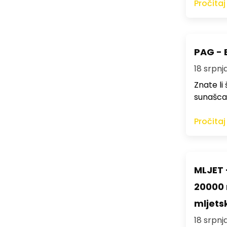
Pročitaj
PAG - E
18 srpnja
Znate li 
sunašca, 
Pročitaj
MLJET 
20000 m
mljets
18 srpnja