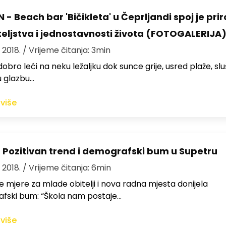
- Beach bar 'Bičikleta' u Čeprljandi spoj je prir
teljstva i jednostavnosti života (FOTOGALERIJA
, 2018.
/ Vrijeme čitanja: 3min
dobro leći na neku ležaljku dok sunce grije, usred plaže, slu
u glazbu…
 više
 Pozitivan trend i demografski bum u Supetru
, 2018.
/ Vrijeme čitanja: 6min
e mjere za mlade obitelji i nova radna mjesta donijela
fski bum: “Škola nam postaje…
 više