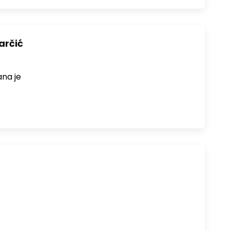
arčić
ana je