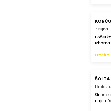
KORČUL
2 rujna ,
Početkom
Izborna 
Pročitaj
ŠOLTA 
1 kolovoz
Sinoć su
najistoč