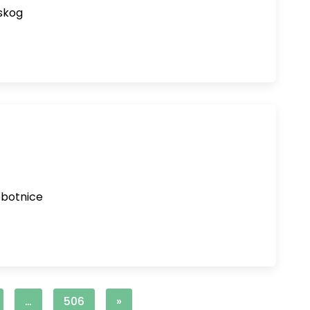
skog
obotnice
…
506
»