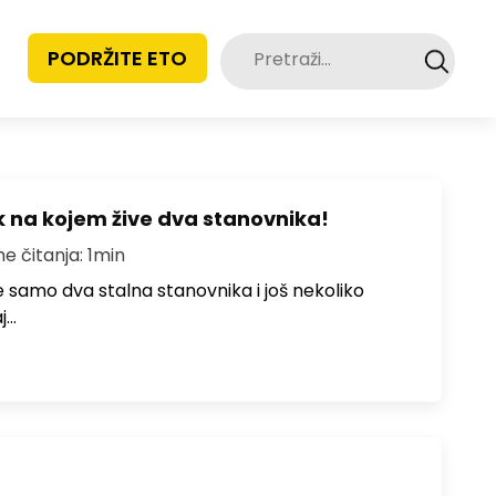
Pretraži:
PODRŽITE ETO
 na kojem žive dva stanovnika!
me čitanja: 1min
samo dva stalna stanovnika i još nekoliko
j…