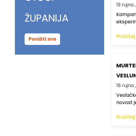
19 rujna 
Kampanja 
ŽUPANIJA
eksperim
Pročitaj
Poništi sve
MURTER
VESLU
18 rujna 
Veslačka
novost j
Pročitaj