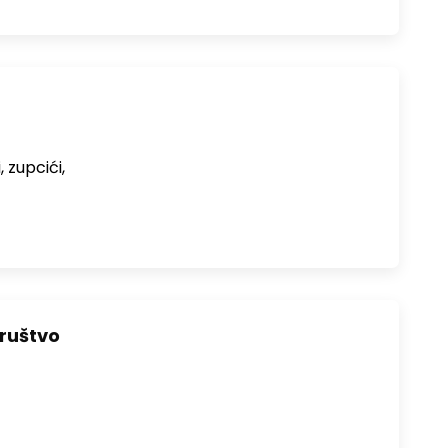
, zupcići,
Društvo