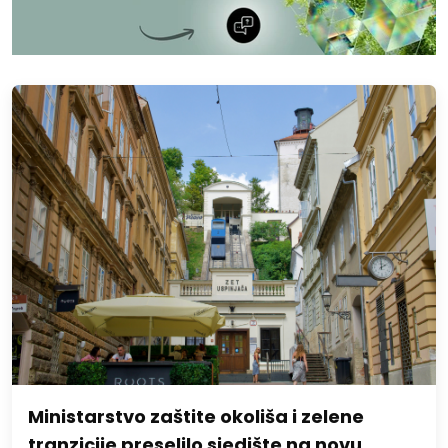
Ministarstvo zaštite okoliša i zelene
tranzicije preselilo sjedište na novu