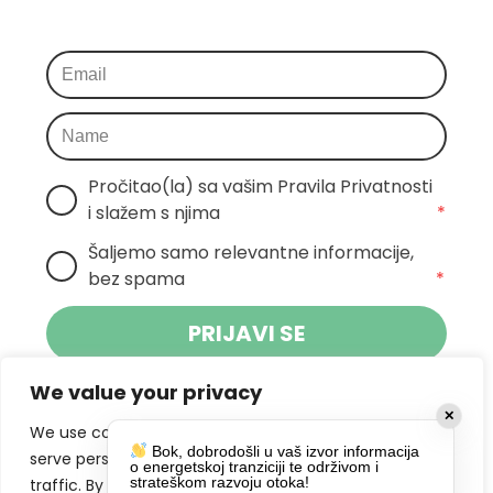
Pročitao(la) sa vašim Pravila Privatnosti 
i slažem s njima
*
Šaljemo samo relevantne informacije, 
bez spama
*
PRIJAVI SE
We value your privacy
Klikom na gumb dajete suglasnost za
✕
primanje novosti Pokreta Otoka te se
We use cookies to enhance your browsing experience,
Bok, dobrodošli u vaš izvor informacija
politikom privatnosti.
slažete s
serve personalized ads or content, and analyze our
o energetskoj tranziciji te održivom i
strateškom razvoju otoka!
traffic. By clicking "Accept All", you consent to our use