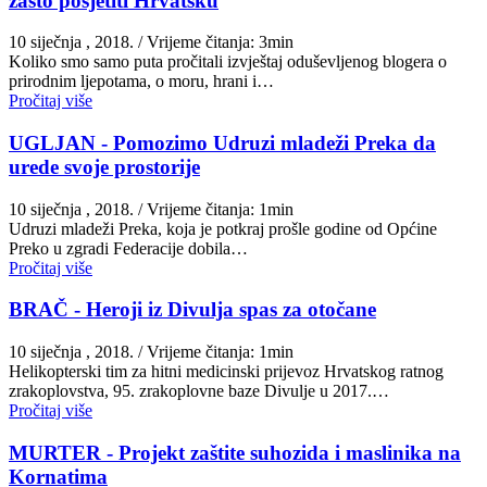
zašto posjetiti Hrvatsku
10 siječnja , 2018.
/ Vrijeme čitanja: 3min
Koliko smo samo puta pročitali izvještaj oduševljenog blogera o
prirodnim ljepotama, o moru, hrani i…
Pročitaj više
UGLJAN - Pomozimo Udruzi mladeži Preka da
urede svoje prostorije
10 siječnja , 2018.
/ Vrijeme čitanja: 1min
Udruzi mladeži Preka, koja je potkraj prošle godine od Općine
Preko u zgradi Federacije dobila…
Pročitaj više
BRAČ - Heroji iz Divulja spas za otočane
10 siječnja , 2018.
/ Vrijeme čitanja: 1min
Helikopterski tim za hitni medicinski prijevoz Hrvatskog ratnog
zrakoplovstva, 95. zrakoplovne baze Divulje u 2017.…
Pročitaj više
MURTER - Projekt zaštite suhozida i maslinika na
Kornatima