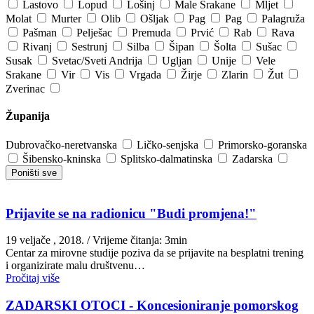
Lastovo
Lopud
Lošinj
Male Srakane
Mljet
Molat
Murter
Olib
Ošljak
Pag
Pag
Palagruža
Pašman
Pelješac
Premuda
Prvić
Rab
Rava
Rivanj
Sestrunj
Silba
Šipan
Šolta
Sušac
Susak
Svetac/Sveti Andrija
Ugljan
Unije
Vele
Srakane
Vir
Vis
Vrgada
Žirje
Zlarin
Žut
Zverinac
Županija
Dubrovačko-neretvanska
Ličko-senjska
Primorsko-goranska
Šibensko-kninska
Splitsko-dalmatinska
Zadarska
Poništi sve
Prijavite se na radionicu "Budi promjena!"
19 veljače , 2018.
/ Vrijeme čitanja: 3min
Centar za mirovne studije poziva da se prijavite na besplatni trening
i organizirate malu društvenu…
Pročitaj više
ZADARSKI OTOCI - Koncesioniranje pomorskog