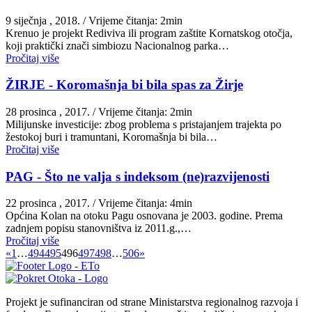
9 siječnja , 2018.
/ Vrijeme čitanja: 2min
Krenuo je projekt Rediviva ili program zaštite Kornatskog otočja,
koji praktički znači simbiozu Nacionalnog parka…
Pročitaj više
ŽIRJE - Koromašnja bi bila spas za Žirje
28 prosinca , 2017.
/ Vrijeme čitanja: 2min
Milijunske investicije: zbog problema s pristajanjem trajekta po
žestokoj buri i tramuntani, Koromašnja bi bila…
Pročitaj više
PAG - Što ne valja s indeksom (ne)razvijenosti
22 prosinca , 2017.
/ Vrijeme čitanja: 4min
Općina Kolan na otoku Pagu osnovana je 2003. godine. Prema
zadnjem popisu stanovništva iz 2011.g.,…
Pročitaj više
«
1
…
494
495
496
497
498
…
506
»
Projekt je sufinanciran od strane Ministarstva regionalnog razvoja i