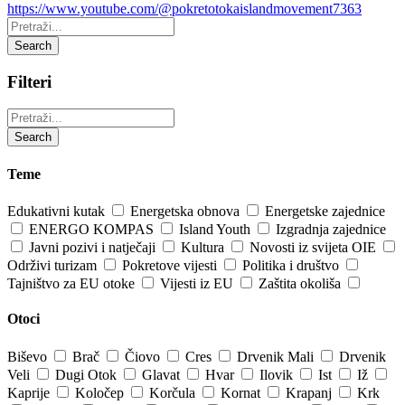
https://www.youtube.com/@pokretotokaislandmovement7363
Pretraži:
Search
Filteri
Pretraži:
Search
Teme
Edukativni kutak
Energetska obnova
Energetske zajednice
ENERGO KOMPAS
Island Youth
Izgradnja zajednice
Javni pozivi i natječaji
Kultura
Novosti iz svijeta OIE
Održivi turizam
Pokretove vijesti
Politika i društvo
Tajništvo za EU otoke
Vijesti iz EU
Zaštita okoliša
Otoci
Biševo
Brač
Čiovo
Cres
Drvenik Mali
Drvenik
Veli
Dugi Otok
Glavat
Hvar
Ilovik
Ist
Iž
Kaprije
Koločep
Korčula
Kornat
Krapanj
Krk