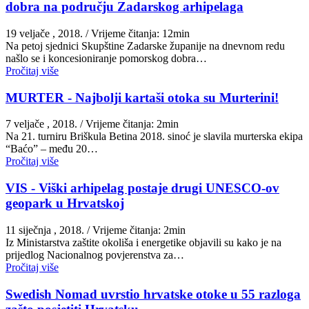
dobra na području Zadarskog arhipelaga
19 veljače , 2018.
/ Vrijeme čitanja: 12min
Na petoj sjednici Skupštine Zadarske županije na dnevnom redu
našlo se i koncesioniranje pomorskog dobra…
Pročitaj više
MURTER - Najbolji kartaši otoka su Murterini!
7 veljače , 2018.
/ Vrijeme čitanja: 2min
Na 21. turniru Briškula Betina 2018. sinoć je slavila murterska ekipa
“Baćo” – među 20…
Pročitaj više
VIS - Viški arhipelag postaje drugi UNESCO-ov
geopark u Hrvatskoj
11 siječnja , 2018.
/ Vrijeme čitanja: 2min
Iz Ministarstva zaštite okoliša i energetike objavili su kako je na
prijedlog Nacionalnog povjerenstva za…
Pročitaj više
Swedish Nomad uvrstio hrvatske otoke u 55 razloga