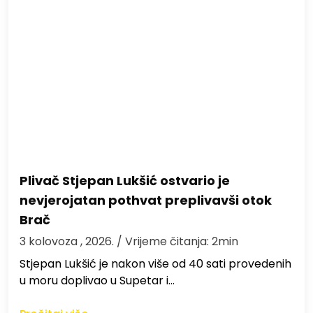
Plivač Stjepan Lukšić ostvario je
nevjerojatan pothvat preplivavši otok
Brač
3 kolovoza , 2026.
/ Vrijeme čitanja: 2min
St​jepan Lukšić je nakon više od 40 sati provedenih
u moru doplivao u Supetar i…