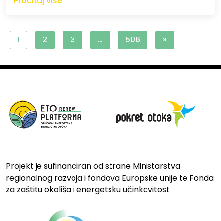
Pročitaj više
1
2
3
…
506
»
Projekt je sufinanciran od strane Ministarstva
regionalnog razvoja i fondova Europske unije te Fonda
za zaštitu okoliša i energetsku učinkovitost