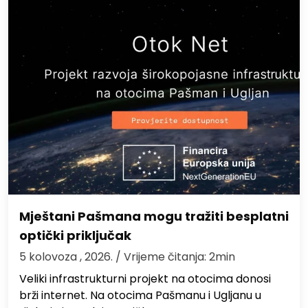
Mještani Pašmana mogu tražiti besplatni
optički priključak
5 kolovoza , 2026.
/ Vrijeme čitanja: 2min
Veliki infrastrukturni projekt na otocima donosi
brži internet. Na otocima Pašmanu i Ugljanu u