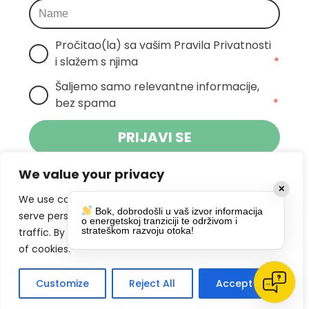
Pročitao(la) sa vašim Pravila Privatnosti 
i slažem s njima
*
Šaljemo samo relevantne informacije, 
bez spama
*
PRIJAVI SE
We value your privacy
Klikom na gumb dajete suglasnost za
✕
primanje novosti Pokreta Otoka te se
We use cookies to enhance your browsing experience,
Bok, dobrodošli u vaš izvor informacija
politikom privatnosti.
slažete s
serve personalized ads or content, and analyze our
o energetskoj tranziciji te održivom i
strateškom razvoju otoka!
traffic. By clicking "Accept All", you consent to our use
DRUŠTVENE MREŽE
of cookies.
Customize
Reject All
Accept All