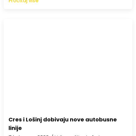
Pročitaj više
Cres i Lošinj dobivaju nove autobusne
linije