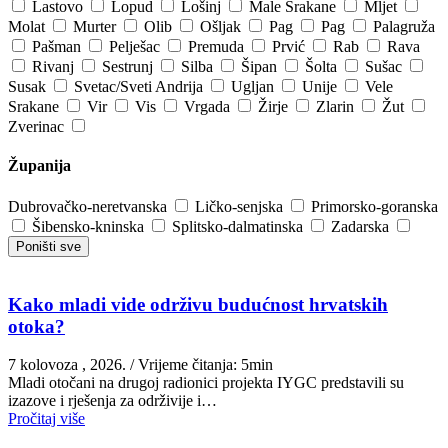
Lastovo
Lopud
Lošinj
Male Srakane
Mljet
Molat
Murter
Olib
Ošljak
Pag
Pag
Palagruža
Pašman
Pelješac
Premuda
Prvić
Rab
Rava
Rivanj
Sestrunj
Silba
Šipan
Šolta
Sušac
Susak
Svetac/Sveti Andrija
Ugljan
Unije
Vele
Srakane
Vir
Vis
Vrgada
Žirje
Zlarin
Žut
Zverinac
Županija
Dubrovačko-neretvanska
Ličko-senjska
Primorsko-goranska
Šibensko-kninska
Splitsko-dalmatinska
Zadarska
Poništi sve
Kako mladi vide održivu budućnost hrvatskih
otoka?
7 kolovoza , 2026.
/ Vrijeme čitanja: 5min
Mladi otočani na drugoj radionici projekta IYGC predstavili su
izazove i rješenja za održivije i…
Pročitaj više