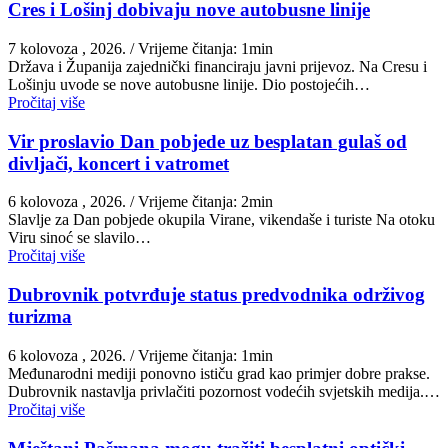
Cres i Lošinj dobivaju nove autobusne linije
7 kolovoza , 2026.
/ Vrijeme čitanja: 1min
Država i Županija zajednički financiraju javni prijevoz. Na Cresu i
Lošinju uvode se nove autobusne linije. Dio postojećih…
Pročitaj više
Vir proslavio Dan pobjede uz besplatan gulaš od
divljači, koncert i vatromet
6 kolovoza , 2026.
/ Vrijeme čitanja: 2min
Slavlje za Dan pobjede okupila Virane, vikendaše i turiste Na otoku
Viru sinoć se slavilo…
Pročitaj više
Dubrovnik potvrđuje status predvodnika održivog
turizma
6 kolovoza , 2026.
/ Vrijeme čitanja: 1min
Međunarodni mediji ponovno ističu grad kao primjer dobre prakse.
Dubrovnik nastavlja privlačiti pozornost vodećih svjetskih medija.…
Pročitaj više