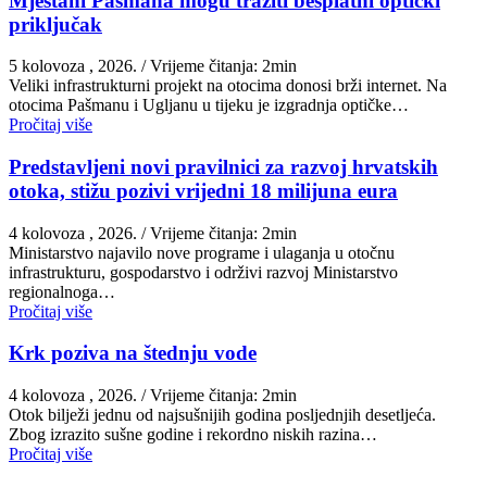
Mještani Pašmana mogu tražiti besplatni optički
priključak
5 kolovoza , 2026.
/ Vrijeme čitanja: 2min
Veliki infrastrukturni projekt na otocima donosi brži internet. Na
otocima Pašmanu i Ugljanu u tijeku je izgradnja optičke…
Pročitaj više
Predstavljeni novi pravilnici za razvoj hrvatskih
otoka, stižu pozivi vrijedni 18 milijuna eura
4 kolovoza , 2026.
/ Vrijeme čitanja: 2min
Ministarstvo najavilo nove programe i ulaganja u otočnu
infrastrukturu, gospodarstvo i održivi razvoj Ministarstvo
regionalnoga…
Pročitaj više
Krk poziva na štednju vode
4 kolovoza , 2026.
/ Vrijeme čitanja: 2min
Otok bilježi jednu od najsušnijih godina posljednjih desetljeća.
Zbog izrazito sušne godine i rekordno niskih razina…
Pročitaj više