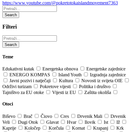
https://www.youtube.com/@pokretotokaislandmovement7363
Pretraži:
Search
Filteri
Pretraži:
Search
Teme
Edukativni kutak
Energetska obnova
Energetske zajednice
ENERGO KOMPAS
Island Youth
Izgradnja zajednice
Javni pozivi i natječaji
Kultura
Novosti iz svijeta OIE
Održivi turizam
Pokretove vijesti
Politika i društvo
Tajništvo za EU otoke
Vijesti iz EU
Zaštita okoliša
Otoci
Biševo
Brač
Čiovo
Cres
Drvenik Mali
Drvenik
Veli
Dugi Otok
Glavat
Hvar
Ilovik
Ist
Iž
Kaprije
Koločep
Korčula
Kornat
Krapanj
Krk