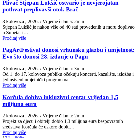
Plivač Stjepan Lukšić ostvario je nevjerojatan
pothvat preplivavši otok Brač
3 kolovoza , 2026.
/ Vrijeme čitanja: 2min
St​jepan Lukšić je nakon više od 40 sati provedenih u moru doplivao
u Supetar i…
Pročitaj više
PagArtFestival donosi vrhunsku glazbu i umjetnost:
Evo što donosi 28. izdanje u Pagu
3 kolovoza , 2026.
/ Vrijeme čitanja: 3min
Od 1. do 17. kolovoza publiku očekuju koncerti, kazalište, izložba i
jedinstveni umjetnički program na…
Pročitaj više
Korčula dobiva inkluzivni centar vrijedan 1,5
milijuna eura
2 kolovoza , 2026.
/ Vrijeme čitanja: 2min
Projekt za djecu i obitelji dobio 1,3 milijuna eura bespovratnih
sredstava Korčula će uskoro dobiti…
Pročitaj više
1
2
3
…
506
»