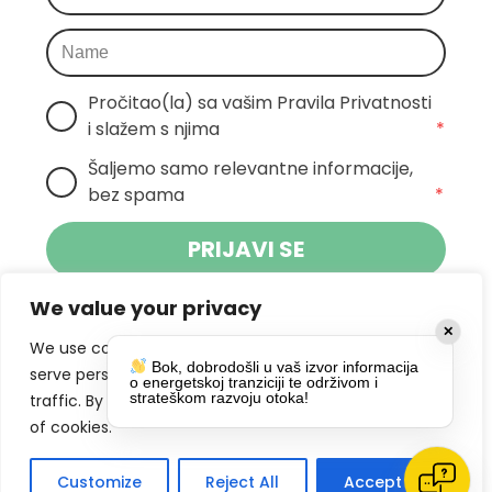
Pročitao(la) sa vašim Pravila Privatnosti 
i slažem s njima
*
Šaljemo samo relevantne informacije, 
bez spama
*
PRIJAVI SE
We value your privacy
Klikom na gumb dajete suglasnost za
✕
primanje novosti Pokreta Otoka te se
We use cookies to enhance your browsing experience,
Bok, dobrodošli u vaš izvor informacija
politikom privatnosti.
slažete s
serve personalized ads or content, and analyze our
o energetskoj tranziciji te održivom i
strateškom razvoju otoka!
traffic. By clicking "Accept All", you consent to our use
DRUŠTVENE MREŽE
of cookies.
Customize
Reject All
Accept All