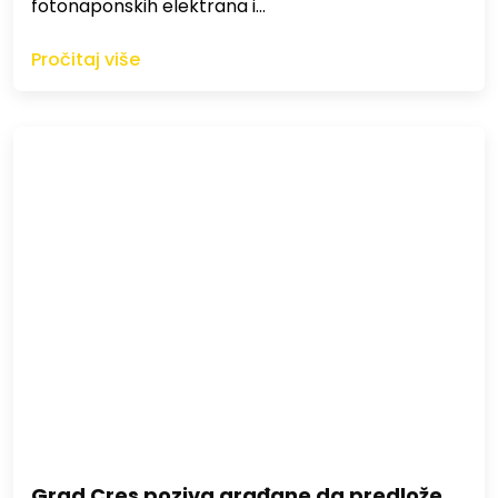
fotonaponskih elektrana i…
Pročitaj više
Grad Cres poziva građane da predlože