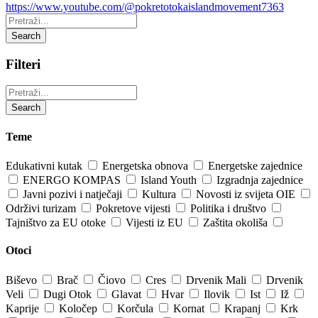
https://www.youtube.com/@pokretotokaislandmovement7363
Pretraži:
Search
Filteri
Pretraži:
Search
Teme
Edukativni kutak
Energetska obnova
Energetske zajednice
ENERGO KOMPAS
Island Youth
Izgradnja zajednice
Javni pozivi i natječaji
Kultura
Novosti iz svijeta OIE
Održivi turizam
Pokretove vijesti
Politika i društvo
Tajništvo za EU otoke
Vijesti iz EU
Zaštita okoliša
Otoci
Biševo
Brač
Čiovo
Cres
Drvenik Mali
Drvenik
Veli
Dugi Otok
Glavat
Hvar
Ilovik
Ist
Iž
Kaprije
Koločep
Korčula
Kornat
Krapanj
Krk