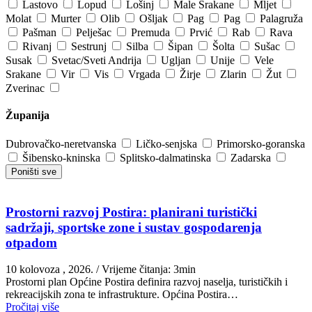
Lastovo
Lopud
Lošinj
Male Srakane
Mljet
Molat
Murter
Olib
Ošljak
Pag
Pag
Palagruža
Pašman
Pelješac
Premuda
Prvić
Rab
Rava
Rivanj
Sestrunj
Silba
Šipan
Šolta
Sušac
Susak
Svetac/Sveti Andrija
Ugljan
Unije
Vele
Srakane
Vir
Vis
Vrgada
Žirje
Zlarin
Žut
Zverinac
Županija
Dubrovačko-neretvanska
Ličko-senjska
Primorsko-goranska
Šibensko-kninska
Splitsko-dalmatinska
Zadarska
Poništi sve
Prostorni razvoj Postira: planirani turistički
sadržaji, sportske zone i sustav gospodarenja
otpadom
10 kolovoza , 2026.
/ Vrijeme čitanja: 3min
Prostorni plan Općine Postira definira razvoj naselja, turističkih i
rekreacijskih zona te infrastrukture. Općina Postira…
Pročitaj više