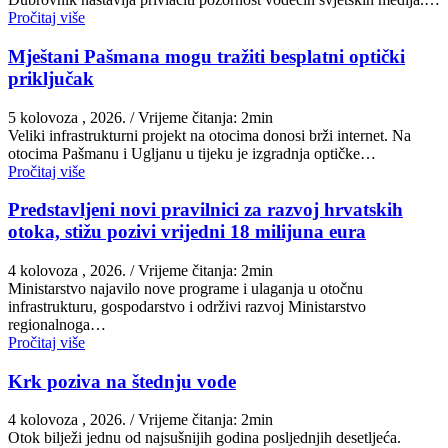
Pročitaj više
Mještani Pašmana mogu tražiti besplatni optički
priključak
5 kolovoza , 2026.
/ Vrijeme čitanja: 2min
Veliki infrastrukturni projekt na otocima donosi brži internet. Na
otocima Pašmanu i Ugljanu u tijeku je izgradnja optičke…
Pročitaj više
Predstavljeni novi pravilnici za razvoj hrvatskih
otoka, stižu pozivi vrijedni 18 milijuna eura
4 kolovoza , 2026.
/ Vrijeme čitanja: 2min
Ministarstvo najavilo nove programe i ulaganja u otočnu
infrastrukturu, gospodarstvo i održivi razvoj Ministarstvo
regionalnoga…
Pročitaj više
Krk poziva na štednju vode
4 kolovoza , 2026.
/ Vrijeme čitanja: 2min
Otok bilježi jednu od najsušnijih godina posljednjih desetljeća.