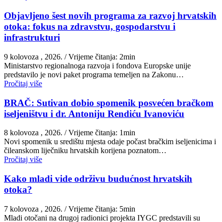
Objavljeno šest novih programa za razvoj hrvatskih
otoka: fokus na zdravstvu, gospodarstvu i
infrastrukturi
9 kolovoza , 2026.
/ Vrijeme čitanja: 2min
Ministarstvo regionalnoga razvoja i fondova Europske unije
predstavilo je novi paket programa temeljen na Zakonu…
Pročitaj više
BRAČ: Sutivan dobio spomenik posvećen bračkom
iseljeništvu i dr. Antoniju Rendiću Ivanoviću
8 kolovoza , 2026.
/ Vrijeme čitanja: 1min
Novi spomenik u središtu mjesta odaje počast bračkim iseljenicima i
čileanskom liječniku hrvatskih korijena poznatom…
Pročitaj više
Kako mladi vide održivu budućnost hrvatskih
otoka?
7 kolovoza , 2026.
/ Vrijeme čitanja: 5min
Mladi otočani na drugoj radionici projekta IYGC predstavili su