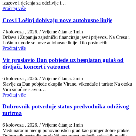
izazove i rješenja za održivije i…
Pročitaj više
Cres i Lošinj dobivaju nove autobusne linije
7 kolovoza , 2026.
/ Vrijeme čitanja: 1min
Država i Županija zajednički financiraju javni prijevoz. Na Cresu i
Lošinju uvode se nove autobusne linije. Dio postojećih…
Pročitaj više
Vir proslavio Dan pobjede uz besplatan gulaš od
divljači, koncert i vatromet
6 kolovoza , 2026.
/ Vrijeme čitanja: 2min
Slavlje za Dan pobjede okupila Virane, vikendaše i turiste Na otoku
Viru sinoć se slavilo…
Pročitaj više
Dubrovnik potvrđuje status predvodnika održivog
turizma
6 kolovoza , 2026.
/ Vrijeme čitanja: 1min
Međunarodni mediji ponovno ističu grad kao primjer dobre prakse.
Dubrovnik nastavlja privlačiti pozornost vodećih svjetskih medija.…