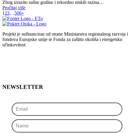
Zbog izrazito sušne godine i rekordno niskih razina…
Pročitaj više
1
2
3
…
506
»
Projekt je sufinanciran od strane Ministarstva regionalnog razvoja i
fondova Europske unije te Fonda za zaštitu okoliša i energetsku
učinkovitost
NEWSLETTER