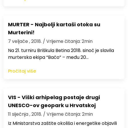
MURTER - Najbolji kartaši otoka su
Murterini!
7 veljače , 2018.
/ Vrijeme čitanja: 2min
Na 21. turniru Briškula Betina 2018. sinoć je slavila
murterska ekipa “Baćo” – među 20…
Pročitaj više
VIS - Viški arhipelag postaje drugi
UNESCO-ov geopark u Hrvatskoj
11 siječnja , 2018.
/ Vrijeme čitanja: 2min
Iz Ministarstva zaštite okoliša i energetike objavili