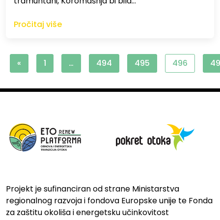
tramuntani, Koromašnja bi bila…
Pročitaj više
«
1
…
494
495
496
4
Projekt je sufinanciran od strane Ministarstva
regionalnog razvoja i fondova Europske unije te Fonda
za zaštitu okoliša i energetsku učinkovitost