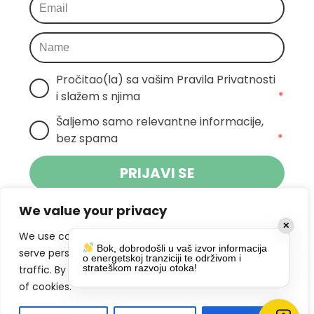
Pročitao(la) sa vašim Pravila Privatnosti 
i slažem s njima
*
Šaljemo samo relevantne informacije, 
bez spama
*
PRIJAVI SE
We value your privacy
Klikom na gumb dajete suglasnost za
✕
primanje novosti Pokreta Otoka te se
We use cookies to enhance your browsing experience,
Bok, dobrodošli u vaš izvor informacija
politikom privatnosti.
slažete s
serve personalized ads or content, and analyze our
o energetskoj tranziciji te održivom i
strateškom razvoju otoka!
traffic. By clicking "Accept All", you consent to our use
DRUŠTVENE MREŽE
of cookies.