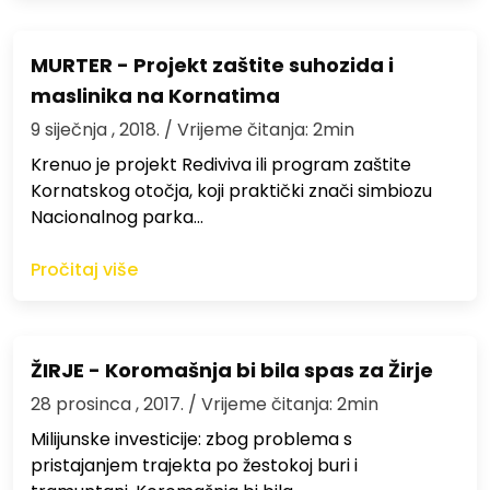
MURTER - Projekt zaštite suhozida i
maslinika na Kornatima
9 siječnja , 2018.
/ Vrijeme čitanja: 2min
Krenuo je projekt Rediviva ili program zaštite
Kornatskog otočja, koji praktički znači simbiozu
Nacionalnog parka…
Pročitaj više
ŽIRJE - Koromašnja bi bila spas za Žirje
28 prosinca , 2017.
/ Vrijeme čitanja: 2min
Milijunske investicije: zbog problema s
pristajanjem trajekta po žestokoj buri i