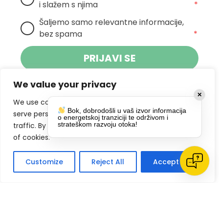
i slažem s njima
*
Šaljemo samo relevantne informacije, 
bez spama
*
PRIJAVI SE
We value your privacy
Klikom na gumb dajete suglasnost za
✕
primanje novosti Pokreta Otoka te se
We use cookies to enhance your browsing experience,
Bok, dobrodošli u vaš izvor informacija
politikom privatnosti.
slažete s
serve personalized ads or content, and analyze our
o energetskoj tranziciji te održivom i
strateškom razvoju otoka!
traffic. By clicking "Accept All", you consent to our use
DRUŠTVENE MREŽE
of cookies.
Customize
Reject All
Accept All
Impressum
Politike privatnosti