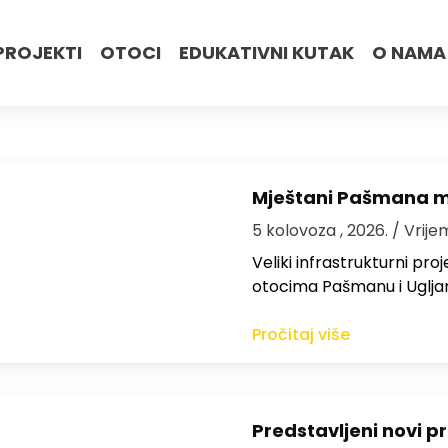
PROJEKTI
OTOCI
EDUKATIVNI KUTAK
O NAMA
Mještani Pašmana mog
5 kolovoza , 2026.
/ Vrije
Veliki infrastrukturni pro
otocima Pašmanu i Ugljanu
Pročitaj više
Predstavljeni novi pr