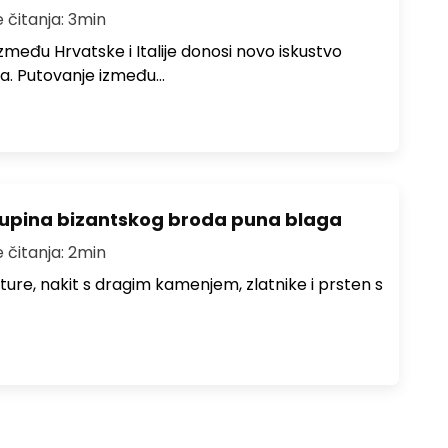
e čitanja: 3min
među Hrvatske i Italije donosi novo iskustvo
a. Putovanje između…
lupina bizantskog broda puna blaga
e čitanja: 2min
iture, nakit s dragim kamenjem, zlatnike i prsten s