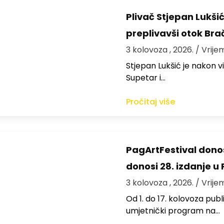
Plivač Stjepan Lukši
preplivavši otok Bra
3 kolovoza , 2026.
/ Vrije
St​jepan Lukšić je nakon 
Supetar i…
Pročitaj više
PagArtFestival donos
donosi 28. izdanje u
3 kolovoza , 2026.
/ Vrije
Od 1. do 17. kolovoza publi
umjetnički program na…