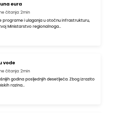
ijuna eura
me čitanja: 2min
e programe i ulaganja u otočnu infrastrukturu,
zvoj Ministarstvo regionalnoga…
ju vode
me čitanja: 2min
ušnijih godina posljednjih desetljeća. Zbog izrazito
iskih razina…