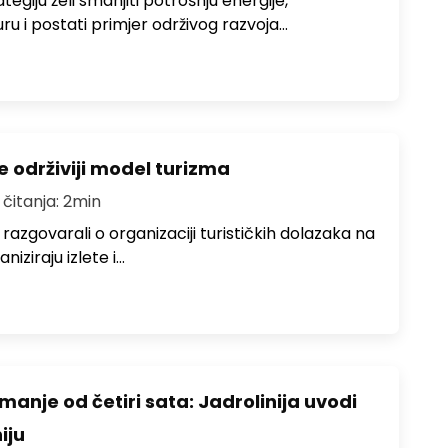
egiju želi smanjiti potrošnju energije,
uru i postati primjer održivog razvoja…
e održiviji model turizma
 čitanja: 2min
zgovarali o organizaciji turističkih dolazaka na
niziraju izlete i…
anje od četiri sata: Jadrolinija uvodi
iju