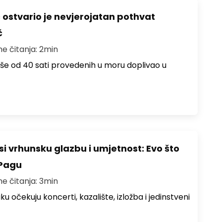
ć ostvario je nevjerojatan pothvat
č
me čitanja: 2min
više od 40 sati provedenih u moru doplivao u
i vrhunsku glazbu i umjetnost: Evo što
 Pagu
me čitanja: 3min
ku očekuju koncerti, kazalište, izložba i jedinstveni