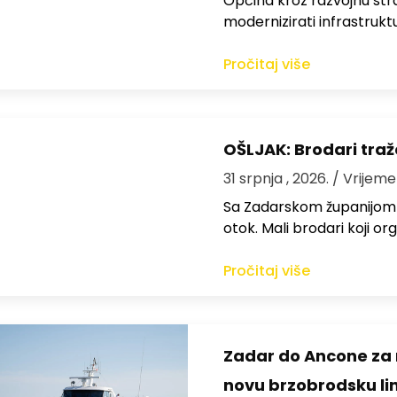
Općina kroz razvojnu strat
modernizirati infrastrukt
Pročitaj više
OŠLJAK: Brodari traž
31 srpnja , 2026.
/ Vrijeme
Sa Zadarskom županijom ra
otok. Mali brodari koji orga
Pročitaj više
Zadar do Ancone za m
novu brzobrodsku lin