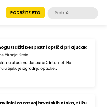
Pretraži:
PODRŽITE ETO
u tražiti besplatni optički priključak
me čitanja: 2min
jekt na otocima donosi brži internet. Na
 u tijeku je izgradnja optičke…
avilnici za razvoj hrvatskih otoka, stižu