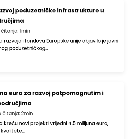
razvoj poduzetničke infrastrukture u
ručjima
 čitanja: 1min
 razvoja i fondova Europske unije objavilo je javni
lnog poduzetničkog…
juna eura za razvoj potpomognutim i
područjima
e čitanja: 2min
 kreću novi projekti vrijedni 4,5 milijuna eura,
 kvalitete…