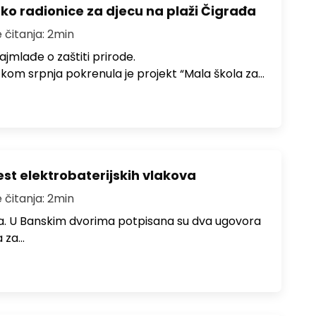
ko radionice za djecu na plaži Čigrađa
 čitanja: 2min
ajmlađe o zaštiti prirode.
om srpnja pokrenula je projekt “Mala škola za…
st elektrobaterijskih vlakova
 čitanja: 2min
ura. U Banskim dvorima potpisana su dva ugovora
a za…