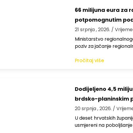
66 milijuna eura za 
potpomognutim pod
21 srpnja , 2026.
/ Vrijeme
Ministarstvo regionalnoga
poziv za jačanje regiona
Pročitaj više
Dodijeljeno 4,5 mili
brdsko-planinskim 
20 srpnja , 2026.
/ Vrijem
U deset hrvatskih županija
usmjereni na poboljšanje