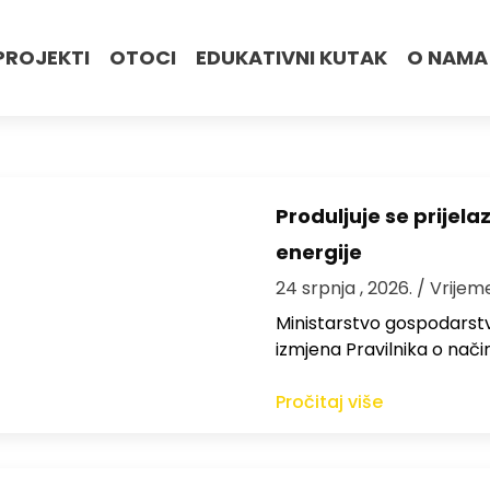
PROJEKTI
OTOCI
EDUKATIVNI KUTAK
O NAMA
Produljuje se prijel
energije
24 srpnja , 2026.
/ Vrijem
Ministarstvo gospodarstva
izmjena Pravilnika o nači
Pročitaj više