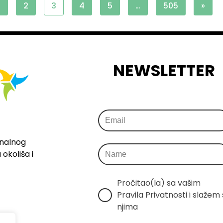
1
2
3
4
5
…
505
»
NEWSLETTER
onalnog
okoliša i
Pročitao(la) sa vašim 
Pravila Privatnosti i slažem s
njima