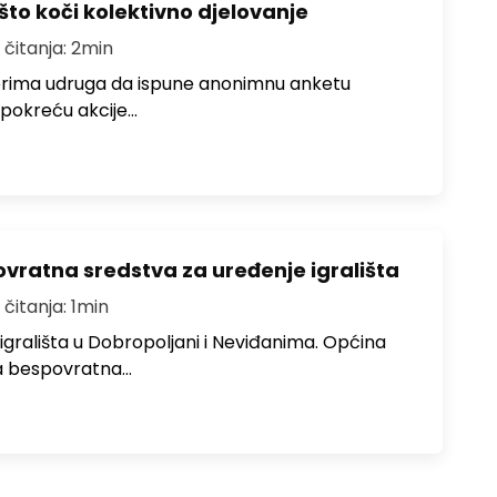
što koči kolektivno djelovanje
 čitanja: 2min
terima udruga da ispune anonimnu anketu
i pokreću akcije…
ratna sredstva za uređenje igrališta
 čitanja: 1min
 igrališta u Dobropoljani i Neviđanima. Općina
a bespovratna…