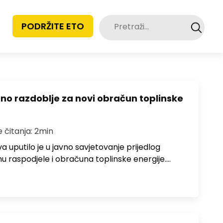
Pretraži:
PODRŽITE ETO
azno razdoblje za novi obračun toplinske
e čitanja: 2min
 uputilo je u javno savjetovanje prijedlog
nu raspodjele i obračuna toplinske energije.…