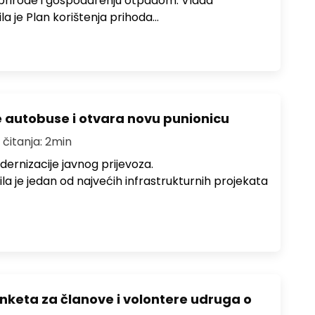
 prirode i gospodarenju otpadom. Vlada
la je Plan korištenja prihoda…
e autobuse i otvara novu punionicu
 čitanja: 2min
dernizacije javnog prijevoza.
a je jedan od najvećih infrastrukturnih projekata
nketa za članove i volontere udruga o