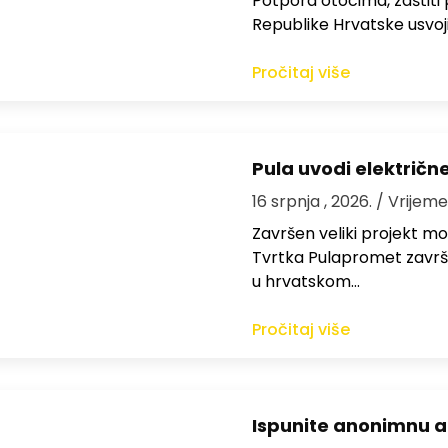
Potpora otocima, zaštiti
Republike Hrvatske usvoji
Pročitaj više
Pula uvodi električn
16 srpnja , 2026.
/ Vrijeme
Završen veliki projekt mo
Tvrtka Pulapromet završil
u hrvatskom…
Pročitaj više
Ispunite anonimnu a