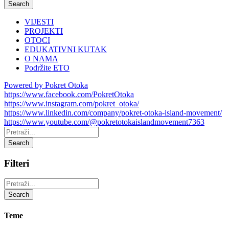
Search
VIJESTI
PROJEKTI
OTOCI
EDUKATIVNI KUTAK
O NAMA
Podržite ETO
Powered by Pokret Otoka
https://www.facebook.com/PokretOtoka
https://www.instagram.com/pokret_otoka/
https://www.linkedin.com/company/pokret-otoka-island-movement/
https://www.youtube.com/@pokretotokaislandmovement7363
Pretraži:
Search
Filteri
Pretraži:
Search
Teme