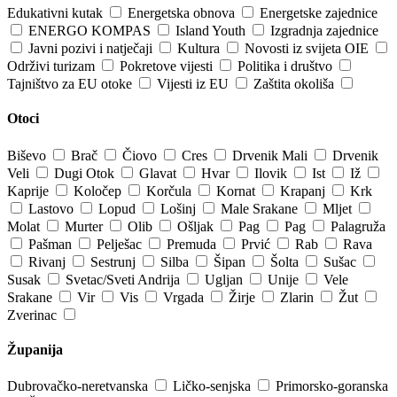
Edukativni kutak
Energetska obnova
Energetske zajednice
ENERGO KOMPAS
Island Youth
Izgradnja zajednice
Javni pozivi i natječaji
Kultura
Novosti iz svijeta OIE
Održivi turizam
Pokretove vijesti
Politika i društvo
Tajništvo za EU otoke
Vijesti iz EU
Zaštita okoliša
Otoci
Biševo
Brač
Čiovo
Cres
Drvenik Mali
Drvenik
Veli
Dugi Otok
Glavat
Hvar
Ilovik
Ist
Iž
Kaprije
Koločep
Korčula
Kornat
Krapanj
Krk
Lastovo
Lopud
Lošinj
Male Srakane
Mljet
Molat
Murter
Olib
Ošljak
Pag
Pag
Palagruža
Pašman
Pelješac
Premuda
Prvić
Rab
Rava
Rivanj
Sestrunj
Silba
Šipan
Šolta
Sušac
Susak
Svetac/Sveti Andrija
Ugljan
Unije
Vele
Srakane
Vir
Vis
Vrgada
Žirje
Zlarin
Žut
Zverinac
Županija
Dubrovačko-neretvanska
Ličko-senjska
Primorsko-goranska