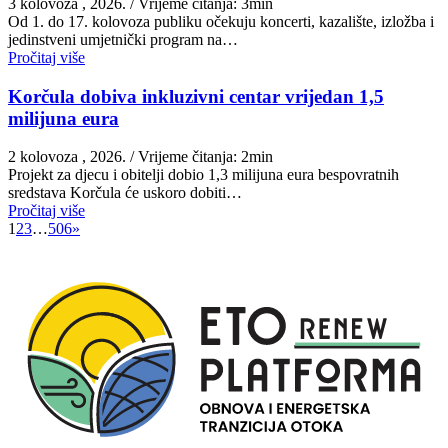
3 kolovoza , 2026.
/ Vrijeme čitanja: 3min
Od 1. do 17. kolovoza publiku očekuju koncerti, kazalište, izložba i
jedinstveni umjetnički program na…
Pročitaj više
Korčula dobiva inkluzivni centar vrijedan 1,5
milijuna eura
2 kolovoza , 2026.
/ Vrijeme čitanja: 2min
Projekt za djecu i obitelji dobio 1,3 milijuna eura bespovratnih
sredstava Korčula će uskoro dobiti…
Pročitaj više
1
2
3
…
506
»