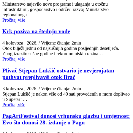
Ministarstvo najavilo nove programe i ulaganja u otočnu
infrastrukturu, gospodarstvo i održivi razvoj Ministarstvo
regionalnoga…
Pročitaj više
Krk poziva na štednju vode
4 kolovoza , 2026.
/ Vrijeme čitanja: 2min
Otok bilježi jednu od najsušnijih godina posljednjih desetljeća.
Zbog izrazito sušne godine i rekordno niskih razina…
Pročitaj više
Plivač Stjepan Lukšić ostvario je nevjerojatan
pothvat preplivavši otok Brač
3 kolovoza , 2026.
/ Vrijeme čitanja: 2min
St​jepan Lukšić je nakon više od 40 sati provedenih u moru doplivao
u Supetar i…
Pročitaj više
PagArtFestival donosi vrhunsku glazbu i umjetnost:
Evo što donosi 28. izdanje u Pagu