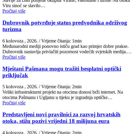
Slavlje za Dan pobjede okupila Virane, vikendaše i turiste Na otoku
Viru sinoć se slavilo…
Pročitaj više
Dubrovnik potvrđuje status predvodnika održivog
turizma
6 kolovoza , 2026.
/ Vrijeme čitanja: 1min
Međunarodni mediji ponovno ističu grad kao primjer dobre prakse.
Dubrovnik nastavlja privlačiti pozornost vodećih svjetskih medija.…
Pročitaj više
Mještani Pašmana mogu tražiti besplatni optički
priključak
5 kolovoza , 2026.
/ Vrijeme čitanja: 2min
Veliki infrastrukturni projekt na otocima donosi brži internet. Na
otocima Pašmanu i Ugljanu u tijeku je izgradnja optičke…
Pročitaj više
Predstavljeni novi pravilnici za razvoj hrvatskih
otoka, stižu pozivi vrijedni 18 milijuna eura
4 kolovoza , 2026.
/ Vrijeme čitanja: 2min