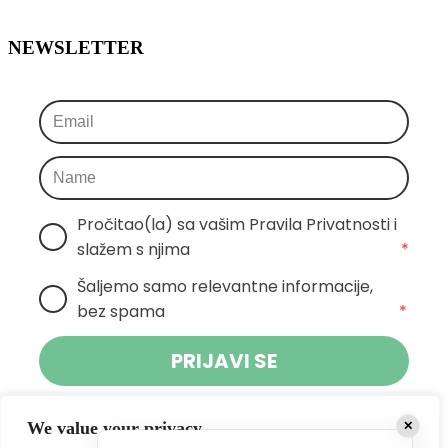
NEWSLETTER
Pročitao(la) sa vašim Pravila Privatnosti i 
slažem s njima
*
Šaljemo samo relevantne informacije, 
bez spama
*
PRIJAVI SE
Klikom na gumb dajete suglasnost za primanje novosti Pokreta
We value your privacy
✕
Otoka te se slažete s
politikom privatnosti.