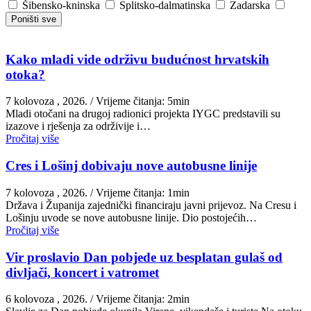
Šibensko-kninska
Splitsko-dalmatinska
Zadarska
Poništi sve
Kako mladi vide održivu budućnost hrvatskih
otoka?
7 kolovoza , 2026.
/ Vrijeme čitanja: 5min
Mladi otočani na drugoj radionici projekta IYGC predstavili su
izazove i rješenja za održivije i…
Pročitaj više
Cres i Lošinj dobivaju nove autobusne linije
7 kolovoza , 2026.
/ Vrijeme čitanja: 1min
Država i Županija zajednički financiraju javni prijevoz. Na Cresu i
Lošinju uvode se nove autobusne linije. Dio postojećih…
Pročitaj više
Vir proslavio Dan pobjede uz besplatan gulaš od
divljači, koncert i vatromet
6 kolovoza , 2026.
/ Vrijeme čitanja: 2min