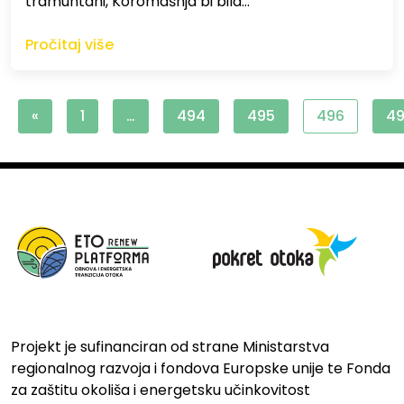
tramuntani, Koromašnja bi bila…
Pročitaj više
«
1
…
494
495
496
4
Projekt je sufinanciran od strane Ministarstva
regionalnog razvoja i fondova Europske unije te Fonda
za zaštitu okoliša i energetsku učinkovitost