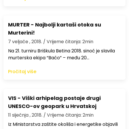
MURTER - Najbolji kartaši otoka su
Murterini!
7 veljače , 2018.
/ Vrijeme čitanja: 2min
Na 21. turniru Briškula Betina 2018. sinoć je slavila
murterska ekipa “Baćo” – među 20…
Pročitaj više
VIS - Viški arhipelag postaje drugi
UNESCO-ov geopark u Hrvatskoj
11 siječnja , 2018.
/ Vrijeme čitanja: 2min
Iz Ministarstva zaštite okoliša i energetike objavili