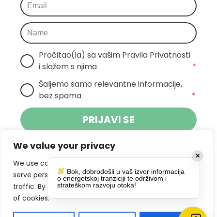
Pročitao(la) sa vašim Pravila Privatnosti 
i slažem s njima
*
Šaljemo samo relevantne informacije, 
bez spama
*
PRIJAVI SE
We value your privacy
Klikom na gumb dajete suglasnost za
✕
primanje novosti Pokreta Otoka te se
We use cookies to enhance your browsing experience,
Bok, dobrodošli u vaš izvor informacija
politikom privatnosti.
slažete s
serve personalized ads or content, and analyze our
o energetskoj tranziciji te održivom i
strateškom razvoju otoka!
traffic. By clicking "Accept All", you consent to our use
DRUŠTVENE MREŽE
of cookies.