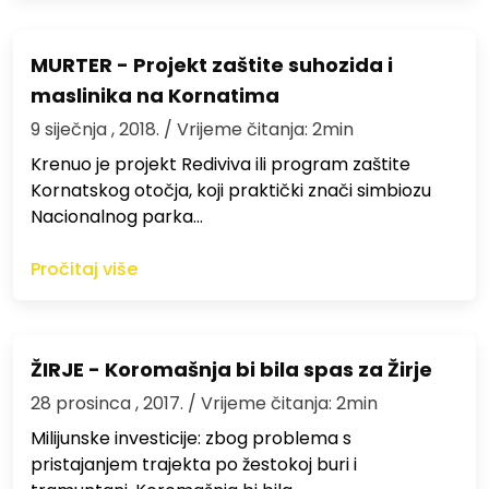
MURTER - Projekt zaštite suhozida i
maslinika na Kornatima
9 siječnja , 2018.
/ Vrijeme čitanja: 2min
Krenuo je projekt Rediviva ili program zaštite
Kornatskog otočja, koji praktički znači simbiozu
Nacionalnog parka…
Pročitaj više
ŽIRJE - Koromašnja bi bila spas za Žirje
28 prosinca , 2017.
/ Vrijeme čitanja: 2min
Milijunske investicije: zbog problema s
pristajanjem trajekta po žestokoj buri i