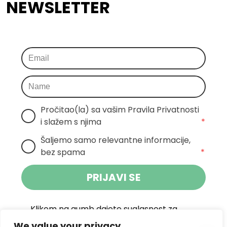
NEWSLETTER
Pročitao(la) sa vašim Pravila Privatnosti 
i slažem s njima
*
Šaljemo samo relevantne informacije, 
bez spama
*
PRIJAVI SE
Klikom na gumb dajete suglasnost za
primanje novosti Pokreta Otoka te se
We value your privacy