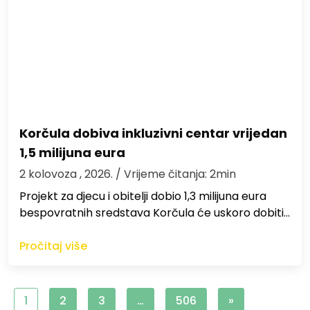
Korčula dobiva inkluzivni centar vrijedan
1,5 milijuna eura
2 kolovoza , 2026.
/ Vrijeme čitanja: 2min
Projekt za djecu i obitelji dobio 1,3 milijuna eura
bespovratnih sredstava Korčula će uskoro dobiti…
Pročitaj više
1
2
3
…
506
»