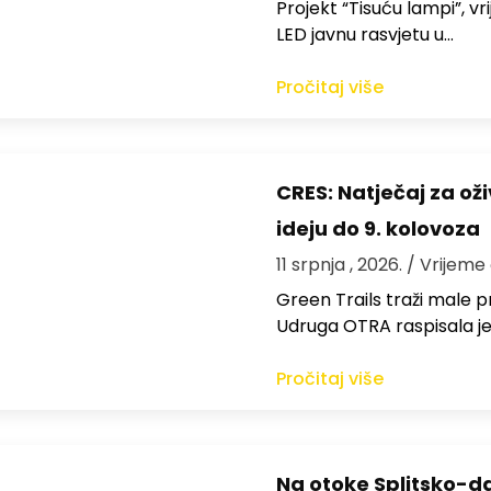
Projekt “Tisuću lampi”, v
LED javnu rasvjetu u…
Pročitaj više
CRES: Natječaj za ož
ideju do 9. kolovoza
11 srpnja , 2026.
/ Vrijeme 
Green Trails traži male 
Udruga OTRA raspisala je
Pročitaj više
Na otoke Splitsko-da