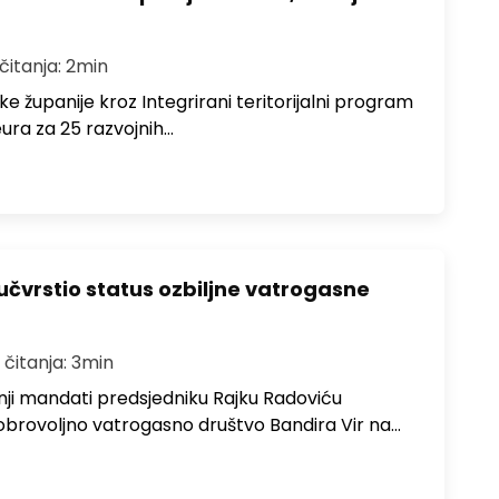
čitanja: 2min
e županije kroz Integrirani teritorijalni program
 eura za 25 razvojnih…
 učvrstio status ozbiljne vatrogasne
 čitanja: 3min
ji mandati predsjedniku Rajku Radoviću
obrovoljno vatrogasno društvo Bandira Vir na…