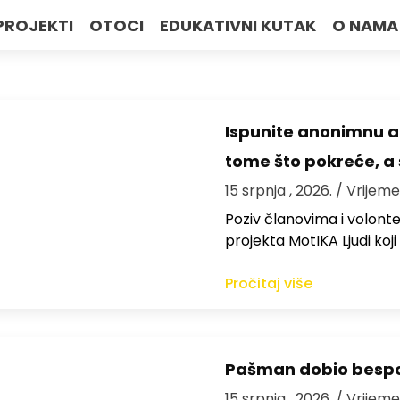
PROJEKTI
OTOCI
EDUKATIVNI KUTAK
O NAMA
Ispunite anonimnu a
tome što pokreće, a 
15 srpnja , 2026.
/ Vrijeme
Poziv članovima i volon
projekta MotIKA Ljudi koj
Pročitaj više
Pašman dobio bespov
15 srpnja , 2026.
/ Vrijeme