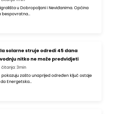
 igrališta u Dobropoljani i Neviđanima. Općina
a bespovratna…
ela solarne struje odredi 45 dana
zvodnju nitko ne može predvidjeti
 čitanja: 3min
 pokazuju zašto unaprijed određen ključ ostaje
 da Energetska…