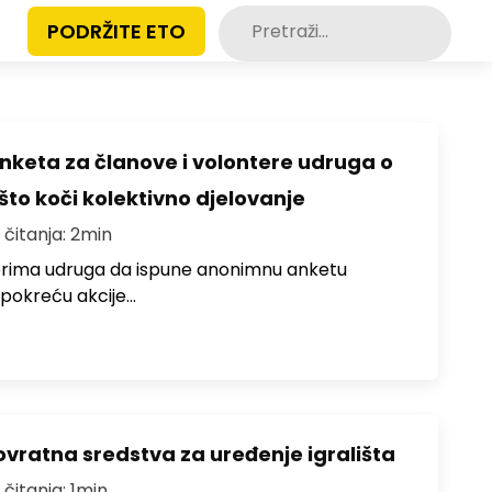
Pretraži:
PODRŽITE ETO
nketa za članove i volontere udruga o
što koči kolektivno djelovanje
 čitanja: 2min
terima udruga da ispune anonimnu anketu
i pokreću akcije…
ratna sredstva za uređenje igrališta
 čitanja: 1min