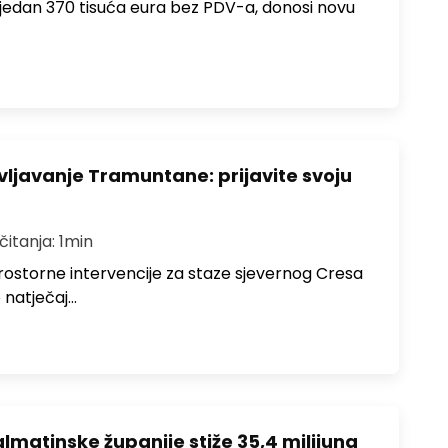
rijedan 370 tisuća eura bez PDV-a, donosi novu
ivljavanje Tramuntane: prijavite svoju
čitanja: 1min
prostorne intervencije za staze sjevernog Cresa
 natječaj…
lmatinske županije stiže 35,4 milijuna