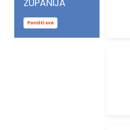
ŽUPANIJA
Poništi sve