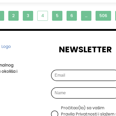
1
2
3
4
5
6
…
506
NEWSLETTER
onalnog
okoliša i
Pročitao(la) sa vašim 
Pravila Privatnosti i slažem s