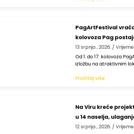
PagArtFestival vraća
kolovoza Pag postaje
13 srpnja , 2026.
/ Vrijeme
Od 1. do 17. kolovoza Pag
izložbu na atraktivnim l
Pročitaj više
Na Viru kreće projekt
u 14 naselja, ulaganj
12 srpnja , 2026.
/ Vrijeme