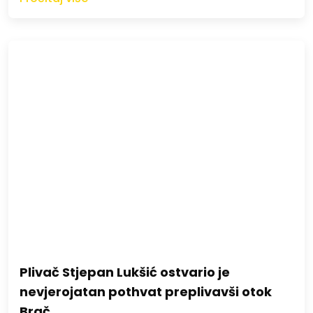
Plivač Stjepan Lukšić ostvario je
nevjerojatan pothvat preplivavši otok
Brač