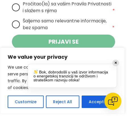
Pročitao(la) sa vašim Pravila Privatnosti 
i slažem s njima
*
Šaljemo samo relevantne informacije, 
bez spama
*
PRIJAVI SE
We value your privacy
Klikom na gumb dajete suglasnost za
✕
primanje novosti Pokreta Otoka te se
We use cookies to enhance your browsing experience,
Bok, dobrodošli u vaš izvor informacija
politikom privatnosti.
slažete s
serve personalized ads or content, and analyze our
o energetskoj tranziciji te održivom i
strateškom razvoju otoka!
traffic. By clicking "Accept All", you consent to our use
DRUŠTVENE MREŽE
of cookies.
Customize
Reject All
Accept All