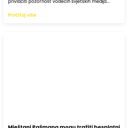
privlačiti pozornost vodećih svjetskih medija.…
Pročitaj više
Mještani Pašmana mogu tražiti besplatni